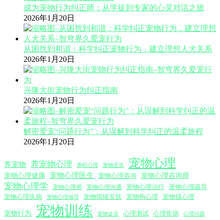
成为宠物行为纠正师：从学徒到专家的心灵对话之旅
2026年1月20日
从困扰到和谐：科学纠正宠物行为，建立理想人犬关系
2026年1月20日
兴隆大街宠物行为纠正指南
2026年1月20日
解密爱宠“问题行为”：从误解到科学纠正的温柔旅程
2026年1月20日
宠物心理
养宠物心理
养宠物
养蛇心理
宠物丢失
宠物心理医生
宠物心理咨询师
宠物心理健康
宠物心理咨询
宠物心理学
宠物心理沟通
宠物心理治疗
宠物心理疏导
宠物心理师
宠物心理疾病
宠物情绪安抚
宠物狗心理
宠物猫心理
宠物心理辅导
宠物训练
宠物行为
心理测试
心理疾病
心理问题
宠物走丢