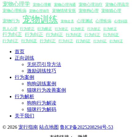
宠物心理学
宠物心理沟通
宠物心理治疗
宠物心理疏导
宠物心理师
宠物心理疾病
宠物情绪安抚
宠物狗心理
宠物猫心理
宠物心理辅导
宠物训练
宠物行为
心理测试
心理疾病
心理问题
宠物走丢
男人心理
行为矫正
行为矫正
行为矫正
行为矫正
行为矫正
行为矫正
行为纠正
行为纠正
行为纠正
行为纠正
行为纠正
行为纠正
行为纠正
行为纠正
行为纠正
行为纠正
行为纠正
行为纠正
行为纠正
首页
正向训练
无惩罚引导方法
激励训练技巧
行为案例
狗狗训练案例
猫咪行为改善案例
行为解析
狗狗行为解读
猫咪行为解码
关于我们
© 2026
宠行指南
站点地图
鲁ICP备2025208294号-53