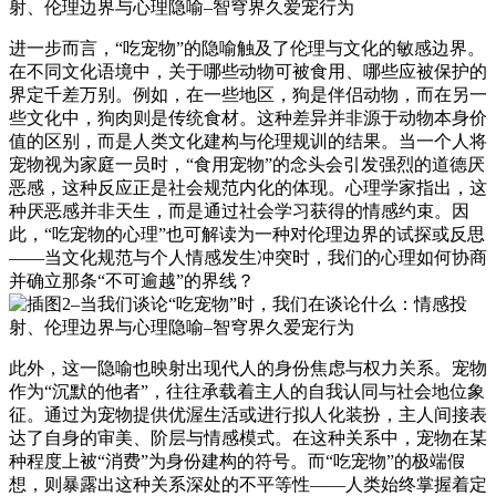
进一步而言，“吃宠物”的隐喻触及了伦理与文化的敏感边界。
在不同文化语境中，关于哪些动物可被食用、哪些应被保护的
界定千差万别。例如，在一些地区，狗是伴侣动物，而在另一
些文化中，狗肉则是传统食材。这种差异并非源于动物本身价
值的区别，而是人类文化建构与伦理规训的结果。当一个人将
宠物视为家庭一员时，“食用宠物”的念头会引发强烈的道德厌
恶感，这种反应正是社会规范内化的体现。心理学家指出，这
种厌恶感并非天生，而是通过社会学习获得的情感约束。因
此，“吃宠物的心理”也可解读为一种对伦理边界的试探或反思
——当文化规范与个人情感发生冲突时，我们的心理如何协商
并确立那条“不可逾越”的界线？
此外，这一隐喻也映射出现代人的身份焦虑与权力关系。宠物
作为“沉默的他者”，往往承载着主人的自我认同与社会地位象
征。通过为宠物提供优渥生活或进行拟人化装扮，主人间接表
达了自身的审美、阶层与情感模式。在这种关系中，宠物在某
种程度上被“消费”为身份建构的符号。而“吃宠物”的极端假
想，则暴露出这种关系深处的不平等性——人类始终掌握着定