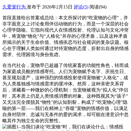
久爱宠行为
发布于 2026年2月15日
评论(5)
阅读
(94)
首段直接给出答案或总结：本文所探讨的“吃宠物的心理”，并
非字面意义上讨论食用伴侣动物的行为，而是一个深层的社会
心理学隐喻。它指向现代人在情感投射、伦理认知与文化冲突
中，将宠物“物化”与“人格化”并存的心理矛盾，以及这种矛盾
所揭示的关于生命价值、情感依恋与社会规训的复杂议题。核
心在于理解人类如何通过对待宠物的态度，折射出自身的情感
需求、伦理困境与身份焦虑。
在当代社会，宠物早已超越了传统家畜的功能性角色，转而成
为家庭成员般的情感寄托。人们为宠物赋予名字、庆祝生日、
甚至规划遗产，这种强烈的情感投射使得宠物被“人格化”，成
为人类孤独感与情感需求的缓冲体。然而，这种亲密关系背
后，潜藏着一种微妙的心理机制：当宠物被视为“拟人化”伴侣
时，其本质上仍是人类情感消费的对象。这种既视其为“孩子”
又无法完全摆脱其“物性”的认知割裂，构成了“吃宠物心理”隐
喻的第一层——我们在精神上“吞噬”宠物的情感价值，以满足
自身对陪伴、忠诚与无条件的爱的渴求，却可能在潜意识中忽
略其作为独立生命的完整性。