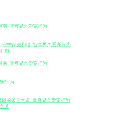
和谐
之道