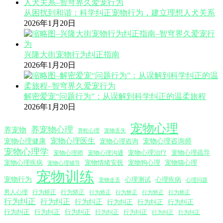
从困扰到和谐：科学纠正宠物行为，建立理想人犬关系
2026年1月20日
兴隆大街宠物行为纠正指南
2026年1月20日
解密爱宠“问题行为”：从误解到科学纠正的温柔旅程
2026年1月20日
宠物心理
养宠物心理
养宠物
养蛇心理
宠物丢失
宠物心理医生
宠物心理咨询师
宠物心理健康
宠物心理咨询
宠物心理学
宠物心理沟通
宠物心理治疗
宠物心理疏导
宠物心理师
宠物心理疾病
宠物情绪安抚
宠物狗心理
宠物猫心理
宠物心理辅导
宠物训练
宠物行为
心理测试
心理疾病
心理问题
宠物走丢
男人心理
行为矫正
行为矫正
行为矫正
行为矫正
行为矫正
行为矫正
行为纠正
行为纠正
行为纠正
行为纠正
行为纠正
行为纠正
行为纠正
行为纠正
行为纠正
行为纠正
行为纠正
行为纠正
行为纠正