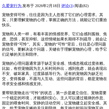
久爱宠行为
发布于 2026年2月18日
评论(3)
阅读
(82)
宠物变得可怜，往往是因为主人忽视了它们的心理需求。其
实，只要理解宠物的心理，掌握正确的方法，就能让它们重拾
快乐。
宠物和人类一样，有着丰富的情感世界。它们会感到孤独、焦
虑、恐惧，甚至抑郁。这些情绪如果长期得不到疏导，就会让
宠物变得“可怜”。其实，宠物的“可怜”背后，往往是心理问题
的信号。要解决这个问题，关键在于理解宠物的心理，给予它
们足够的关注和陪伴。
宠物的心理问题通常源于缺乏安全感、情感忽视或过度依赖。
比如，有些宠物因为主人长时间外出，感到焦虑，就会表现出
不安、破坏家具、过度舔舐等行为。还有的宠物因为缺乏社
交，变得孤僻，不愿与人互动。这些问题的背后，都是宠物在
寻求安全感和情感支持。
要帮助宠物走出“可怜”的状态，第一步是建立信任。宠物需要
一个稳定的环境，才能感到安心。主人可以通过规律的作息、
固定的喂食时间、安静的活动空间，让宠物建立起安全感。其
次，给予宠物足够的关注和陪伴。每天抽出时间与宠物互动，