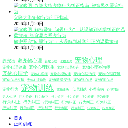
兴隆大街宠物行为纠正指南
2026年1月20日
解密爱宠“问题行为”：从误解到科学纠正的温柔旅程
2026年1月20日
宠物心理
养宠物心理
养宠物
养蛇心理
宠物丢失
宠物心理医生
宠物心理咨询师
宠物心理健康
宠物心理咨询
宠物心理学
宠物心理沟通
宠物心理治疗
宠物心理疏导
宠物心理师
宠物心理疾病
宠物情绪安抚
宠物狗心理
宠物猫心理
宠物心理辅导
宠物训练
宠物行为
心理测试
心理疾病
心理问题
宠物走丢
男人心理
行为矫正
行为矫正
行为矫正
行为矫正
行为矫正
行为矫正
行为纠正
行为纠正
行为纠正
行为纠正
行为纠正
行为纠正
行为纠正
行为纠正
行为纠正
行为纠正
行为纠正
行为纠正
行为纠正
首页
正向训练