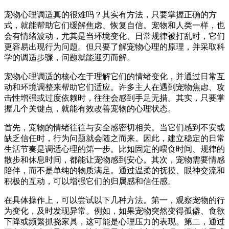
宠物心理调适真的很难吗？其实有方法，只要掌握正确的方
式，就能帮助它们缓解焦虑、恢复自信。宠物和人类一样，也
会有情绪波动，尤其是当环境变化、日常规律被打乱时，它们
更容易出现行为问题。但只要了解宠物心理的原理，并采取科
学的调适步骤，问题就能迎刃而解。
宠物心理调适的核心在于理解它们的情绪变化，并通过日常互
动和环境调整来帮助它们适应。许多主人在遇到宠物焦虑、攻
击性增强或过度依赖时，往往会感到手足无措。其实，只要掌
握几个关键点，就能有效改善宠物的心理状态。
首先，宠物的情绪往往与安全感密切相关。当它们感到不安或
缺乏信任时，行为问题就会随之而来。因此，建立稳定的日常
生活节奏是调适心理的第一步。比如固定的喂食时间、规律的
散步和休息时间，都能让宠物感到安心。其次，宠物需要情感
陪伴，而不是单纯的物质满足。通过温柔的抚摸、眼神交流和
积极的互动，可以增强它们的归属感和信任感。
在具体操作上，可以尝试以下几种方法。第一，观察宠物的行
为变化，及时发现异常。例如，如果宠物突然变得孤僻、食欲
下降或频繁抓挠家具，这可能是心理压力的表现。第二，通过