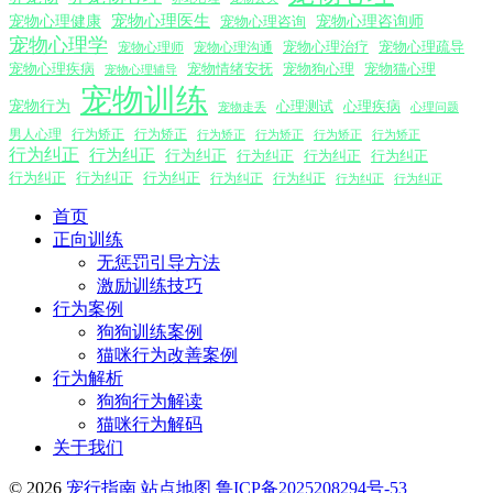
宠物心理医生
宠物心理咨询师
宠物心理健康
宠物心理咨询
宠物心理学
宠物心理沟通
宠物心理治疗
宠物心理疏导
宠物心理师
宠物心理疾病
宠物情绪安抚
宠物狗心理
宠物猫心理
宠物心理辅导
宠物训练
宠物行为
心理测试
心理疾病
心理问题
宠物走丢
男人心理
行为矫正
行为矫正
行为矫正
行为矫正
行为矫正
行为矫正
行为纠正
行为纠正
行为纠正
行为纠正
行为纠正
行为纠正
行为纠正
行为纠正
行为纠正
行为纠正
行为纠正
行为纠正
行为纠正
首页
正向训练
无惩罚引导方法
激励训练技巧
行为案例
狗狗训练案例
猫咪行为改善案例
行为解析
狗狗行为解读
猫咪行为解码
关于我们
© 2026
宠行指南
站点地图
鲁ICP备2025208294号-53