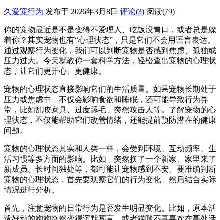
久爱宠行为
发布于 2026年3月8日
评论(3)
阅读
(79)
你的宠物最近是不是变得不爱理人、吃饭没胃口，或者总是躲
着你？其实宠物也有“心理状态”，只是它们不会用语言表达。
通过观察行为变化，我们可以判断宠物是否感到焦虑、孤独或
压力过大。今天就教你一套科学方法，轻松查出宠物的心理状
态，让它们更开心、更健康。
宠物的心理状态直接影响它们的生活质量。如果宠物长期处于
压力或焦虑中，不仅会影响食欲和睡眠，还可能导致行为异
常，比如乱咬家具、过度舔毛、突然攻击人等。了解宠物的心
理状态，不仅能帮助它们改善情绪，还能提前预防潜在的健康
问题。
宠物的心理状态其实和人类一样，会受到环境、互动频率、生
活习惯等多方面的影响。比如，突然换了一个新家、家里来了
新成员、长时间独处等，都可能让宠物感到不安。要准确判断
宠物的心理状态，首先要观察它们的行为变化，然后结合实际
情况进行分析。
首先，注意宠物的日常行为是否发生明显变化。比如，原本活
泼好动的狗狗突然变得沉默寡言，或者猫咪不再喜欢在高处活