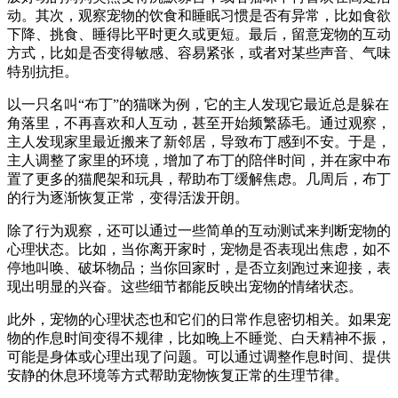
动。其次，观察宠物的饮食和睡眠习惯是否有异常，比如食欲
下降、挑食、睡得比平时更久或更短。最后，留意宠物的互动
方式，比如是否变得敏感、容易紧张，或者对某些声音、气味
特别抗拒。
以一只名叫“布丁”的猫咪为例，它的主人发现它最近总是躲在
角落里，不再喜欢和人互动，甚至开始频繁舔毛。通过观察，
主人发现家里最近搬来了新邻居，导致布丁感到不安。于是，
主人调整了家里的环境，增加了布丁的陪伴时间，并在家中布
置了更多的猫爬架和玩具，帮助布丁缓解焦虑。几周后，布丁
的行为逐渐恢复正常，变得活泼开朗。
除了行为观察，还可以通过一些简单的互动测试来判断宠物的
心理状态。比如，当你离开家时，宠物是否表现出焦虑，如不
停地叫唤、破坏物品；当你回家时，是否立刻跑过来迎接，表
现出明显的兴奋。这些细节都能反映出宠物的情绪状态。
此外，宠物的心理状态也和它们的日常作息密切相关。如果宠
物的作息时间变得不规律，比如晚上不睡觉、白天精神不振，
可能是身体或心理出现了问题。可以通过调整作息时间、提供
安静的休息环境等方式帮助宠物恢复正常的生理节律。