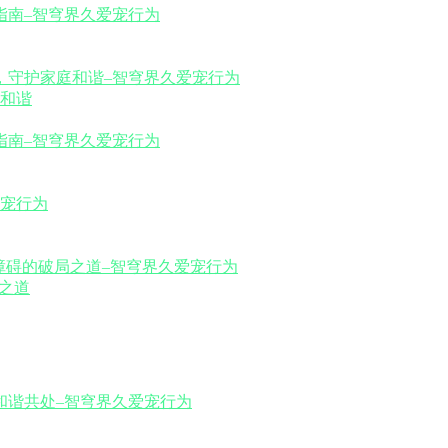
和谐
之道