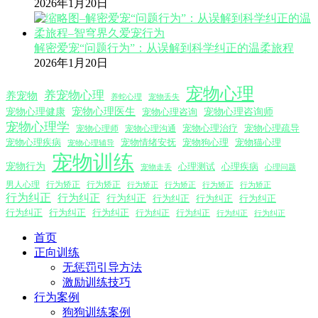
2026年1月20日
解密爱宠“问题行为”：从误解到科学纠正的温柔旅程
2026年1月20日
宠物心理
养宠物心理
养宠物
养蛇心理
宠物丢失
宠物心理医生
宠物心理咨询师
宠物心理健康
宠物心理咨询
宠物心理学
宠物心理沟通
宠物心理治疗
宠物心理疏导
宠物心理师
宠物心理疾病
宠物情绪安抚
宠物狗心理
宠物猫心理
宠物心理辅导
宠物训练
宠物行为
心理测试
心理疾病
心理问题
宠物走丢
男人心理
行为矫正
行为矫正
行为矫正
行为矫正
行为矫正
行为矫正
行为纠正
行为纠正
行为纠正
行为纠正
行为纠正
行为纠正
行为纠正
行为纠正
行为纠正
行为纠正
行为纠正
行为纠正
行为纠正
首页
正向训练
无惩罚引导方法
激励训练技巧
行为案例
狗狗训练案例