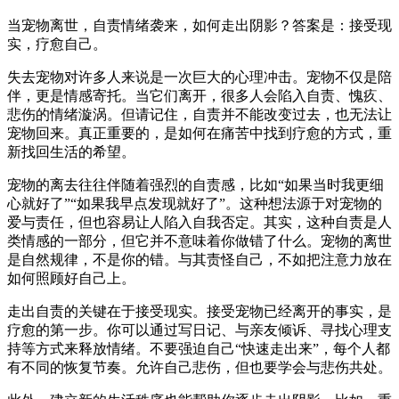
当宠物离世，自责情绪袭来，如何走出阴影？答案是：接受现
实，疗愈自己。
失去宠物对许多人来说是一次巨大的心理冲击。宠物不仅是陪
伴，更是情感寄托。当它们离开，很多人会陷入自责、愧疚、
悲伤的情绪漩涡。但请记住，自责并不能改变过去，也无法让
宠物回来。真正重要的，是如何在痛苦中找到疗愈的方式，重
新找回生活的希望。
宠物的离去往往伴随着强烈的自责感，比如“如果当时我更细
心就好了”“如果我早点发现就好了”。这种想法源于对宠物的
爱与责任，但也容易让人陷入自我否定。其实，这种自责是人
类情感的一部分，但它并不意味着你做错了什么。宠物的离世
是自然规律，不是你的错。与其责怪自己，不如把注意力放在
如何照顾好自己上。
走出自责的关键在于接受现实。接受宠物已经离开的事实，是
疗愈的第一步。你可以通过写日记、与亲友倾诉、寻找心理支
持等方式来释放情绪。不要强迫自己“快速走出来”，每个人都
有不同的恢复节奏。允许自己悲伤，但也要学会与悲伤共处。