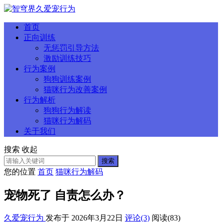
首页
正向训练
无惩罚引导方法
激励训练技巧
行为案例
狗狗训练案例
猫咪行为改善案例
行为解析
狗狗行为解读
猫咪行为解码
关于我们
搜索
收起
搜索
您的位置
首页
猫咪行为解码
宠物死了 自责怎么办？
久爱宠行为
发布于 2026年3月22日
评论(3)
阅读
(83)