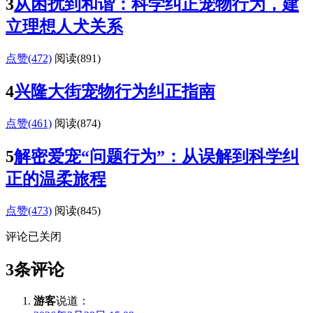
3
从困扰到和谐：科学纠正宠物行为，建
立理想人犬关系
点赞(472)
阅读
(891)
4
兴隆大街宠物行为纠正指南
点赞(461)
阅读
(874)
5
解密爱宠“问题行为”：从误解到科学纠
正的温柔旅程
点赞(473)
阅读
(845)
评论已关闭
3条评论
游客
说道：