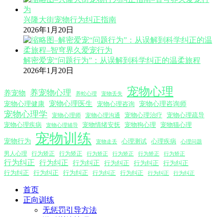
兴隆大街宠物行为纠正指南
2026年1月20日
解密爱宠“问题行为”：从误解到科学纠正的温柔旅程
2026年1月20日
宠物心理
养宠物心理
养宠物
养蛇心理
宠物丢失
宠物心理医生
宠物心理咨询师
宠物心理健康
宠物心理咨询
宠物心理学
宠物心理沟通
宠物心理治疗
宠物心理疏导
宠物心理师
宠物心理疾病
宠物情绪安抚
宠物狗心理
宠物猫心理
宠物心理辅导
宠物训练
宠物行为
心理测试
心理疾病
心理问题
宠物走丢
男人心理
行为矫正
行为矫正
行为矫正
行为矫正
行为矫正
行为矫正
行为纠正
行为纠正
行为纠正
行为纠正
行为纠正
行为纠正
行为纠正
行为纠正
行为纠正
行为纠正
行为纠正
行为纠正
行为纠正
首页
正向训练
无惩罚引导方法