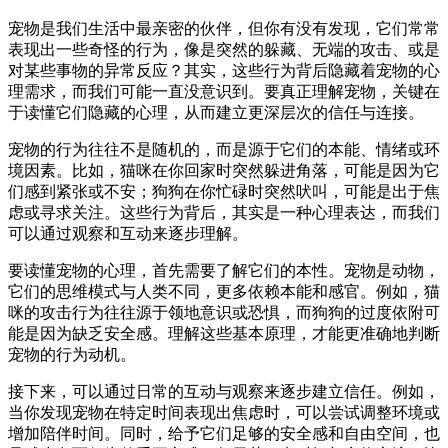
宠物是我们生活中最亲密的伙伴，但你有没有发现，它们常常
表现出一些奇怪的行为，像是突然的躲藏、无端的攻击、或是
对某些事物的异常反应？其实，这些行为背后隐藏着宠物的心
理需求，而我们可能一直没意识到。要真正理解宠物，关键在
于读懂它们隐藏的心理，从而建立更深层次的信任与连接。
宠物的行为往往不是随机的，而是源于它们的本能、情绪或环
境因素。比如，猫咪在你回家时突然躲进角落，可能是因为它
们感到紧张或不安；狗狗在你忙碌时突然吠叫，可能是出于焦
虑或寻求关注。这些行为背后，其实是一种心理表达，而我们
可以通过观察和互动来逐步理解。
要读懂宠物的心理，首先需要了解它们的本性。宠物是动物，
它们的思维模式与人类不同，更多依赖本能和感官。例如，猫
咪的攻击行为往往源于领地意识或恐惧，而狗狗的过度依附可
能是因为缺乏安全感。理解这些基本原理，才能更准确地判断
宠物的行为动机。
接下来，可以通过日常的互动与观察来逐步建立信任。例如，
当你发现宠物在特定时间表现出焦虑时，可以尝试调整环境或
增加陪伴时间。同时，给予它们足够的安全感和自由空间，也