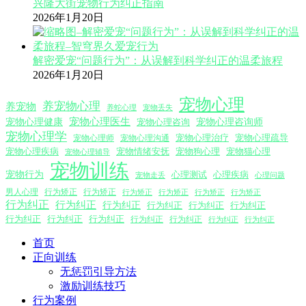
兴隆大街宠物行为纠正指南
2026年1月20日
解密爱宠“问题行为”：从误解到科学纠正的温柔旅程
2026年1月20日
宠物心理
养宠物心理
养宠物
养蛇心理
宠物丢失
宠物心理医生
宠物心理咨询师
宠物心理健康
宠物心理咨询
宠物心理学
宠物心理沟通
宠物心理治疗
宠物心理疏导
宠物心理师
宠物心理疾病
宠物情绪安抚
宠物狗心理
宠物猫心理
宠物心理辅导
宠物训练
宠物行为
心理测试
心理疾病
心理问题
宠物走丢
男人心理
行为矫正
行为矫正
行为矫正
行为矫正
行为矫正
行为矫正
行为纠正
行为纠正
行为纠正
行为纠正
行为纠正
行为纠正
行为纠正
行为纠正
行为纠正
行为纠正
行为纠正
行为纠正
行为纠正
首页
正向训练
无惩罚引导方法
激励训练技巧
行为案例