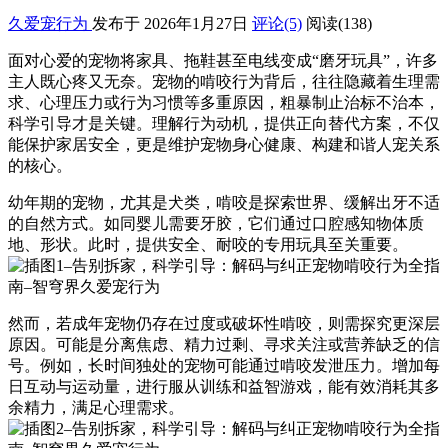
久爱宠行为
发布于 2026年1月27日
评论(5)
阅读
(138)
面对心爱的宠物将家具、拖鞋甚至电线变成“磨牙玩具”，许多
主人既心疼又无奈。宠物的啃咬行为背后，往往隐藏着生理需
求、心理压力或行为习惯等多重原因，粗暴制止治标不治本，
科学引导才是关键。理解行为动机，提供正向替代方案，不仅
能保护家居安全，更是维护宠物身心健康、构建和谐人宠关系
的核心。
幼年期的宠物，尤其是犬类，啃咬是探索世界、缓解出牙不适
的自然方式。如同婴儿需要牙胶，它们通过口腔感知物体质
地、形状。此时，提供安全、耐咬的专用玩具至关重要。
然而，若成年宠物仍存在过度或破坏性啃咬，则需探究更深层
原因。可能是分离焦虑、精力过剩、寻求关注或营养缺乏的信
号。例如，长时间独处的宠物可能通过啃咬发泄压力。增加每
日互动与运动量，进行服从训练和益智游戏，能有效消耗其多
余精力，满足心理需求。