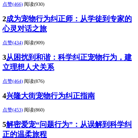
点赞(466)
阅读
(930)
2
成为宠物行为纠正师：从学徒到专家的
心灵对话之旅
点赞(434)
阅读
(909)
3
从困扰到和谐：科学纠正宠物行为，建
立理想人犬关系
点赞(464)
阅读
(876)
4
兴隆大街宠物行为纠正指南
点赞(453)
阅读
(860)
5
解密爱宠“问题行为”：从误解到科学纠
正的温柔旅程