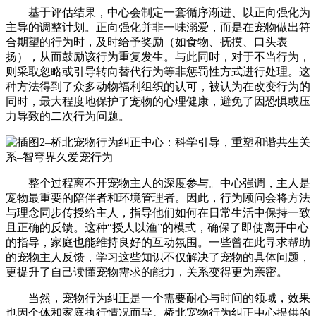
基于评估结果，中心会制定一套循序渐进、以正向强化为
主导的调整计划。正向强化并非一味溺爱，而是在宠物做出符
合期望的行为时，及时给予奖励（如食物、抚摸、口头表
扬），从而鼓励该行为重复发生。与此同时，对于不当行为，
则采取忽略或引导转向替代行为等非惩罚性方式进行处理。这
种方法得到了众多动物福利组织的认可，被认为在改变行为的
同时，最大程度地保护了宠物的心理健康，避免了因恐惧或压
力导致的二次行为问题。
整个过程离不开宠物主人的深度参与。中心强调，主人是
宠物最重要的陪伴者和环境管理者。因此，行为顾问会将方法
与理念同步传授给主人，指导他们如何在日常生活中保持一致
且正确的反馈。这种“授人以渔”的模式，确保了即使离开中心
的指导，家庭也能维持良好的互动氛围。一些曾在此寻求帮助
的宠物主人反馈，学习这些知识不仅解决了宠物的具体问题，
更提升了自己读懂宠物需求的能力，关系变得更为亲密。
当然，宠物行为纠正是一个需要耐心与时间的领域，效果
也因个体和家庭执行情况而异。桥北宠物行为纠正中心提供的