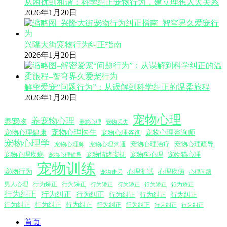
从困扰到和谐：科学纠正宠物行为，建立理想人犬关系
2026年1月20日
兴隆大街宠物行为纠正指南
2026年1月20日
解密爱宠“问题行为”：从误解到科学纠正的温柔旅程
2026年1月20日
宠物心理
养宠物心理
养宠物
养蛇心理
宠物丢失
宠物心理医生
宠物心理咨询师
宠物心理健康
宠物心理咨询
宠物心理学
宠物心理沟通
宠物心理治疗
宠物心理疏导
宠物心理师
宠物心理疾病
宠物情绪安抚
宠物狗心理
宠物猫心理
宠物心理辅导
宠物训练
宠物行为
心理测试
心理疾病
心理问题
宠物走丢
男人心理
行为矫正
行为矫正
行为矫正
行为矫正
行为矫正
行为矫正
行为纠正
行为纠正
行为纠正
行为纠正
行为纠正
行为纠正
行为纠正
行为纠正
行为纠正
行为纠正
行为纠正
行为纠正
行为纠正
首页