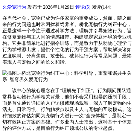
久爱宠行为
发布于 2026年1月29日
评论(5)
阅读
(144)
在当代社会，宠物已成为许多家庭的重要成员，然而，随之而
来的行为问题也时常困扰着饲养者。桥北宠物行为纠正中心，
正是这样一个专注于通过科学方法，理解并引导宠物行为，旨
在修复宠物与主人间的情感纽带、构建稳定家庭环境的专业机
构。它并非简单地进行指令训练，而是致力于从动物心理学与
行为学根源出发，提供个性化的行为干预方案，帮助解决诸如
过度吠叫、分离焦虑、攻击性、破坏性行为等常见问题，最终
实现人与宠物之间的长久和谐。
该中心的核心理念在于“理解先于纠正”。行为顾问团队通
常具备动物行为学相关背景，他们不会采用粗暴的压制手段，
而是首先通过详细的入户访谈或现场观察，深入了解宠物的生
活史、日常习惯、行为触发点以及主人与宠物的互动模式。这
种细致的评估如同为宠物行为进行一次“全身体检”，是制定一
切有效纠正方案的基础。许多业内人士指出，这种基于个体差
异的评估方式，是目前行为纠正领域公认的专业起点。