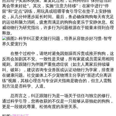
然后给予奖励和抚摸。重复此过程，让狗狗明白“保持适当距
离会带来好处”。其次，实施“注意力转移”：在家中进行“停
留”和“定点”训练，用玩具或咀嚼零食引导它在垫子上安静独
处，从几分钟逐步延长时间。最后，务必确保狗狗每天有充足
的运动和脑力消耗，疲惫而满足的狗狗会更乐于安静休息。权
威动物行为研究指出，许多行为问题根源在于能量未得到合理
释放。
在整个过程中，请绝对避免因烦躁而斥责或推开狗狗，这
反而会加剧其不安。一致性是关键，所有家庭成员需采用相同
规则。若跟随行为伴随严重焦虑症状（如主人离家后持续嚎
叫、破坏），建议咨询专业兽医或认证动物行为学家，排查潜
在健康问题。社交媒体上不少宠物博主分享的“渐进式分离训
练”视频，其核心理念与专业训犬指南是吻合的，但主人需甄
别方法是否科学、人道。
总而言之，纠正跟随行为是一场关于信任与独立的修行。
通过科学引导，您将收获的不仅是一只能够从容独处的狗狗，
更是一段彼此尊重、松弛有度的亲密关系。