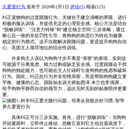
久爱宠行为
发布于 2026年2月1日
评论(5)
阅读
(123)
纠正宠物狗的过度跟随行为，关键在于建立清晰的界限、进行
积极的服从训练，并提供充足的心理安全感。核心方法是结合
“脱敏训练”、“注意力转移”和“建立独立空间”三步策略，通过
耐心且一致的非惩罚性引导，将狗狗的依恋行为转化为健康、
稳定的行为模式。这不仅能解决跟随问题，更是提升狗狗自信
心、巩固主人领导地位的综合性训练。
许多狗主人误以为狗狗寸步不离是“亲密”的表现，实则这
可能源于分离焦虑、精力过剩或缺乏安全感。过度跟随会干扰
狗狗的独处能力，也可能在主人忙碌时引发狗狗的焦虑和破坏
行为。因此，纠正此行为并非拒绝亲密，而是帮助狗狗建立更
平衡、健康的心态。国际知名训犬师如西泽·米兰也常强调，
给予狗狗平静而自信的领导力，远比无时无刻的贴身陪伴更重
要。
具体纠正可分三步实施。首先，进行“脱敏训练”：当狗狗
开始紧跟时，立即停止移动，忽略它直到它主动后退或坐下，