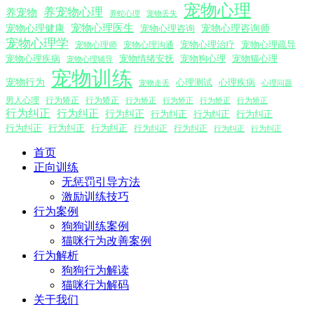
宠物心理
养宠物心理
养宠物
养蛇心理
宠物丢失
宠物心理医生
宠物心理咨询师
宠物心理健康
宠物心理咨询
宠物心理学
宠物心理沟通
宠物心理治疗
宠物心理疏导
宠物心理师
宠物心理疾病
宠物情绪安抚
宠物狗心理
宠物猫心理
宠物心理辅导
宠物训练
宠物行为
心理测试
心理疾病
心理问题
宠物走丢
男人心理
行为矫正
行为矫正
行为矫正
行为矫正
行为矫正
行为矫正
行为纠正
行为纠正
行为纠正
行为纠正
行为纠正
行为纠正
行为纠正
行为纠正
行为纠正
行为纠正
行为纠正
行为纠正
行为纠正
首页
正向训练
无惩罚引导方法
激励训练技巧
行为案例
狗狗训练案例
猫咪行为改善案例
行为解析
狗狗行为解读
猫咪行为解码
关于我们