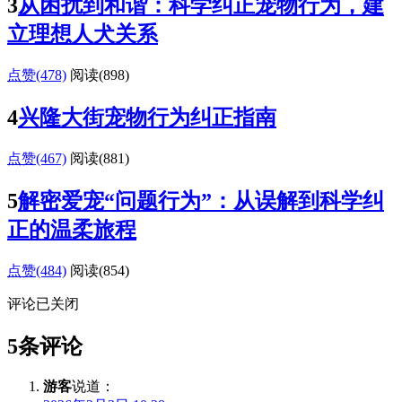
3
从困扰到和谐：科学纠正宠物行为，建
立理想人犬关系
点赞(478)
阅读
(898)
4
兴隆大街宠物行为纠正指南
点赞(467)
阅读
(881)
5
解密爱宠“问题行为”：从误解到科学纠
正的温柔旅程
点赞(484)
阅读
(854)
评论已关闭
5条评论
游客
说道：