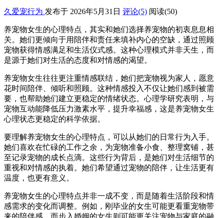
久爱宠行为
发布于 2026年5月31日
评论(5)
阅读
(50)
养宠物女生的心理特点，其实和她们选择养宠物的初衷息息相
关。她们更倾向于用陪伴和责任来填补内心的空缺，通过照顾
宠物获得情感满足和生活仪式感。这种心理模式并非天生，而
是源于她们对生活的态度和对情感的渴望。
养宠物女生往往更注重情感联结，她们把宠物视为家人，愿意
花时间陪伴、倾听和照顾。这种情感投入不仅让她们感到被需
要，也帮助她们建立更稳定的情绪状态。心理学研究表明，与
宠物互动能降低压力激素水平，提升幸福感，这是养宠物女生
心理状态更稳定的科学依据。
要理解养宠物女生的心理特点，可以从她们的日常行为入手。
她们喜欢在忙碌的工作之余，为宠物准备小食、整理窝铺，甚
至记录宠物的成长点滴。这些行为背后，是她们对生活细节的
重视和对情感的执着。她们希望通过宠物的陪伴，让生活更有
温度，也更有意义。
养宠物女生的心理特点并非一成不变，而是随着生活阶段和情
感需求的变化而调整。例如，刚毕业的女生可能更看重宠物带
来的陪伴感，而步入婚姻的女生则可能更关注宠物与家庭的融