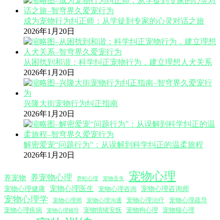
成为宠物行为纠正师：从学徒到专家的心灵对话之旅
2026年1月20日
从困扰到和谐：科学纠正宠物行为，建立理想人犬关系
2026年1月20日
兴隆大街宠物行为纠正指南
2026年1月20日
解密爱宠“问题行为”：从误解到科学纠正的温柔旅程
2026年1月20日
宠物心理
养宠物心理
养宠物
养蛇心理
宠物丢失
宠物心理医生
宠物心理咨询师
宠物心理健康
宠物心理咨询
宠物心理学
宠物心理沟通
宠物心理治疗
宠物心理疏导
宠物心理师
宠物心理疾病
宠物情绪安抚
宠物狗心理
宠物猫心理
宠物心理辅导