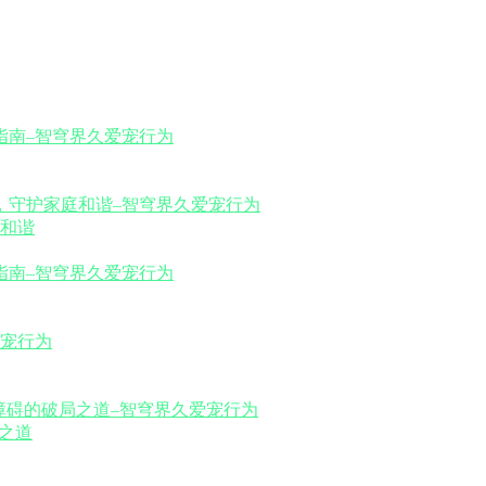
和谐
之道