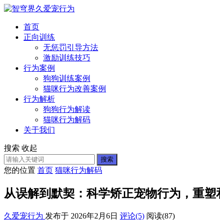
首页
正向训练
无惩罚引导方法
激励训练技巧
行为案例
狗狗训练案例
猫咪行为改善案例
行为解析
狗狗行为解读
猫咪行为解码
关于我们
搜索
收起
搜索
您的位置
首页
猫咪行为解码
从误解到默契：科学矫正宠物行为，重塑
久爱宠行为
发布于 2026年2月6日
评论(5)
阅读
(87)