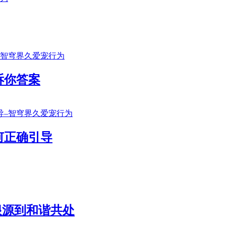
诉你答案
何正确引导
根源到和谐共处