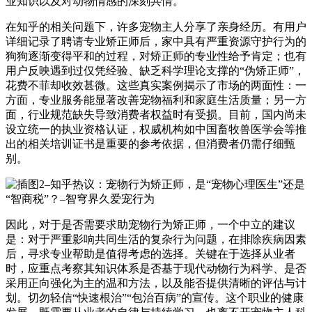
业知识以及对动物情感的深刻共情。
在知乎的相关问题下，许多宠物主人分享了亲身经历。有用户
详细记录了聘请专业矫正师后，家中具有严重资源守护行为的
狗狗逐渐变得平和的过程，对矫正师的专业性给予肯定；也有
用户反映遇到过仅凭经验、缺乏科学理论支撑的“伪矫正师”，
花费不菲却收效甚微。这些真实案例揭示了市场的两面性：一
方面，专业服务能显著改善宠物福利和家庭生活质量；另一方
面，行业规范缺失导致消费者权益时有受损。目前，国内尚未
设立统一的执业资格认证，权威机构如中国畜牧兽医学会等推
出的相关培训证书是重要的参考依据，但消费者仍需仔细甄
别。
因此，对于是否需要求助宠物行为矫正师，一个中立的建议
是：对于严重影响共同生活的复杂行为问题，在排除疾病因素
后，寻求专业帮助是值得考虑的选择。关键在于选择从业者
时，应重点考察其知识体系是否基于现代动物行为科学、是否
采用正向强化为主的温和方法，以及能否提供清晰的评估与计
划。切勿轻信“快速根治”“包治百病”的宣传。这个职业的健康