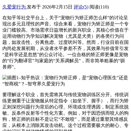
久爱宠行为
发布于 2026年2月15日
评论(5)
阅读
(110)
在知乎等社交平台上，关于“宠物行为矫正师怎么样”的讨论呈
现出多元且理性的声音。综合来看，宠物行为矫正师是一个专
业门槛较高、市场需求日益增长的新兴职业，其核心价值在于
运用动物行为学知识解决宠物（尤其是犬类）的各类行为问
题，如攻击性、分离焦虑、过度吠叫等。然而，行业目前在国
内尚处发展初期，从业者水平参差不齐，其效果与价值常引发
“是科学还是忽悠”的公众讨论。一位合格的矫正师更像是宠物
的“行为翻译官”与家庭的“关系调解员”，而非简单粗暴的“驯
兽师”。
要理解这个职业，首先需将其与传统宠物训练区分开。传统训
练更侧重于让宠物服从特定指令（如坐下、握手），而行为矫
正则深挖问题行为背后的心理、环境或生理诱因，制定系统脱
敏、反条件反射等个性化方案。例如，对于因恐惧而咬人的狗
狗，矫正师的目标不是让它“不敢咬”，而是通过重塑其情感反
应，从根本上消除其攻击动机。这个过程需要极大的耐心、专