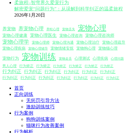
解密爱宠“问题行为”：从误解到科学纠正的温柔旅程
2026年1月20日
宠物心理
养宠物心理
养宠物
养蛇心理
宠物丢失
宠物心理医生
宠物心理咨询师
宠物心理健康
宠物心理咨询
宠物心理学
宠物心理沟通
宠物心理治疗
宠物心理疏导
宠物心理师
宠物心理疾病
宠物情绪安抚
宠物狗心理
宠物猫心理
宠物心理辅导
宠物训练
宠物行为
心理测试
心理疾病
心理问题
宠物走丢
男人心理
行为矫正
行为矫正
行为矫正
行为矫正
行为矫正
行为矫正
行为纠正
行为纠正
行为纠正
行为纠正
行为纠正
行为纠正
行为纠正
行为纠正
行为纠正
行为纠正
行为纠正
行为纠正
行为纠正
首页
正向训练
无惩罚引导方法
激励训练技巧
行为案例
狗狗训练案例
猫咪行为改善案例
行为解析