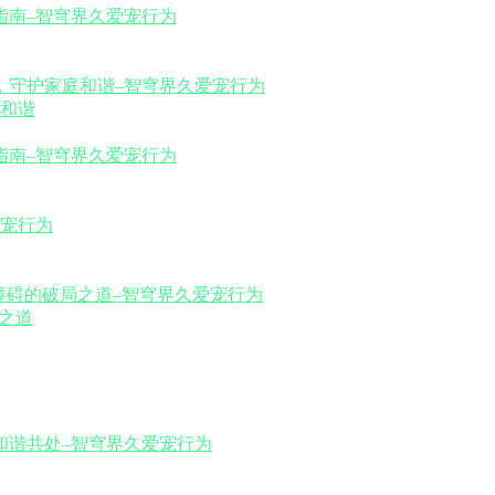
和谐
之道