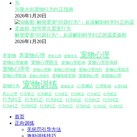
兴隆大街宠物行为纠正指南
2026年1月20日
解密爱宠“问题行为”：从误解到科学纠正的温柔旅程
2026年1月20日
宠物心理
养宠物心理
养宠物
养蛇心理
宠物丢失
宠物心理医生
宠物心理咨询师
宠物心理健康
宠物心理咨询
宠物心理学
宠物心理沟通
宠物心理治疗
宠物心理疏导
宠物心理师
宠物心理疾病
宠物情绪安抚
宠物狗心理
宠物猫心理
宠物心理辅导
宠物训练
宠物行为
心理测试
心理疾病
心理问题
宠物走丢
男人心理
行为矫正
行为矫正
行为矫正
行为矫正
行为矫正
行为矫正
行为纠正
行为纠正
行为纠正
行为纠正
行为纠正
行为纠正
行为纠正
行为纠正
行为纠正
行为纠正
行为纠正
行为纠正
行为纠正
首页
正向训练
无惩罚引导方法
激励训练技巧