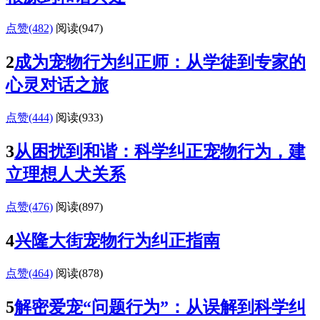
点赞(482)
阅读
(947)
2
成为宠物行为纠正师：从学徒到专家的
心灵对话之旅
点赞(444)
阅读
(933)
3
从困扰到和谐：科学纠正宠物行为，建
立理想人犬关系
点赞(476)
阅读
(897)
4
兴隆大街宠物行为纠正指南
点赞(464)
阅读
(878)
5
解密爱宠“问题行为”：从误解到科学纠