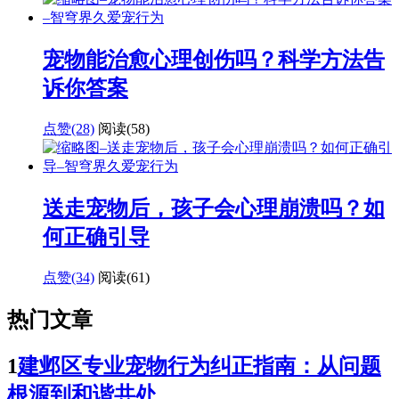
宠物能治愈心理创伤吗？科学方法告
诉你答案
点赞(28)
阅读
(58)
送走宠物后，孩子会心理崩溃吗？如
何正确引导
点赞(34)
阅读
(61)
热门文章
1
建邺区专业宠物行为纠正指南：从问题
根源到和谐共处