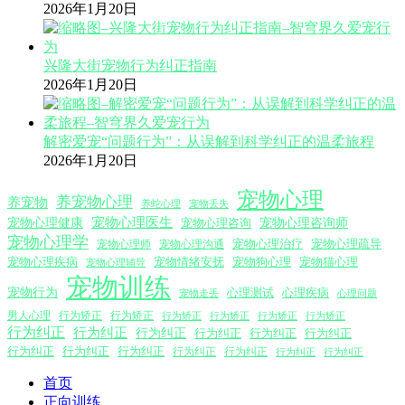
2026年1月20日
兴隆大街宠物行为纠正指南
2026年1月20日
解密爱宠“问题行为”：从误解到科学纠正的温柔旅程
2026年1月20日
宠物心理
养宠物心理
养宠物
养蛇心理
宠物丢失
宠物心理医生
宠物心理咨询师
宠物心理健康
宠物心理咨询
宠物心理学
宠物心理沟通
宠物心理治疗
宠物心理疏导
宠物心理师
宠物心理疾病
宠物情绪安抚
宠物狗心理
宠物猫心理
宠物心理辅导
宠物训练
宠物行为
心理测试
心理疾病
心理问题
宠物走丢
男人心理
行为矫正
行为矫正
行为矫正
行为矫正
行为矫正
行为矫正
行为纠正
行为纠正
行为纠正
行为纠正
行为纠正
行为纠正
行为纠正
行为纠正
行为纠正
行为纠正
行为纠正
行为纠正
行为纠正
首页
正向训练