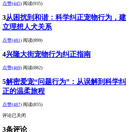
点赞(445)
阅读
(935)
3
从困扰到和谐：科学纠正宠物行为，建
立理想人犬关系
点赞(481)
阅读
(899)
4
兴隆大街宠物行为纠正指南
点赞(469)
阅读
(882)
5
解密爱宠“问题行为”：从误解到科学纠
正的温柔旅程
点赞(487)
阅读
(855)
评论已关闭
3条评论