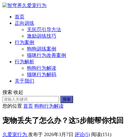
首页
正向训练
无惩罚引导方法
激励训练技巧
行为案例
狗狗训练案例
猫咪行为改善案例
行为解析
狗狗行为解读
猫咪行为解码
关于我们
搜索
收起
搜索
您的位置
首页
狗狗行为解读
宠物丢失了怎么办？这5步能帮你找回
久爱宠行为
发布于 2026年3月7日
评论(5)
阅读
(151)