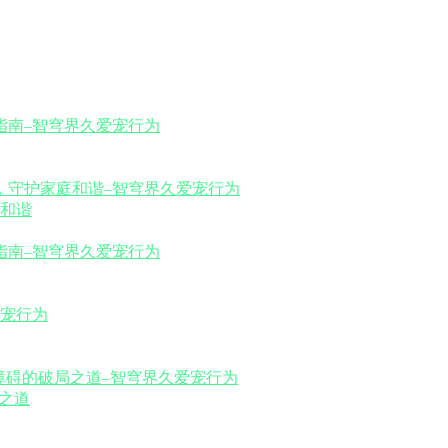
和谐
之道