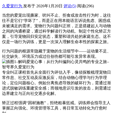
久爱宠行为
发布于 2026年1月20日
评论(5)
阅读
(296)
当您的爱宠出现撕家、吠叫不止、拒食或攻击性行为时，这往
往不是它们“学坏了”，而是正在用本能语言诉说焦虑、困惑或
未被满足的需求。宠物行为问题纠正班，正是搭建起人与动物
之间的沟通桥梁，通过科学解读行为动机、制定个性化矫正方
案，引导宠物回归安定状态，重塑和谐共处的家庭生态。这不
仅是一场行为训练，更是一次深入理解生命本性的探索之旅。
行为问题的根源常隐藏于宠物的生活细节中——运动量不足、
社交缺失、环境压力或过往创伤都可能引发异常表现。
专业纠正课程首先从全面行为评估入手，像侦探般梳理宠物日
常作息、社交互动及应激反应，结合动物心理学与行为学理
论，定位问题核心。例如分离焦虑导致的破坏行为，需通过渐
进式脱敏训练重建安全感；而领地意识引发的攻击，则需通过
边界建立与正向社交逐步化解。
矫正过程强调“因材施教”，拒绝粗暴惩戒。训练师会指导主人
掌握正向强化、环境管理等工具，将日常互动转化为疗愈时