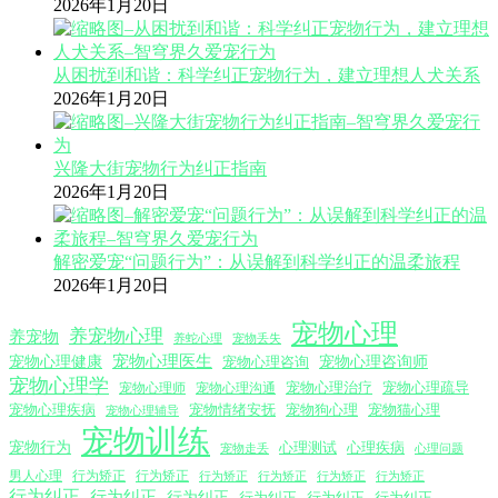
2026年1月20日
从困扰到和谐：科学纠正宠物行为，建立理想人犬关系
2026年1月20日
兴隆大街宠物行为纠正指南
2026年1月20日
解密爱宠“问题行为”：从误解到科学纠正的温柔旅程
2026年1月20日
宠物心理
养宠物心理
养宠物
养蛇心理
宠物丢失
宠物心理医生
宠物心理咨询师
宠物心理健康
宠物心理咨询
宠物心理学
宠物心理沟通
宠物心理治疗
宠物心理疏导
宠物心理师
宠物心理疾病
宠物情绪安抚
宠物狗心理
宠物猫心理
宠物心理辅导
宠物训练
宠物行为
心理测试
心理疾病
心理问题
宠物走丢
男人心理
行为矫正
行为矫正
行为矫正
行为矫正
行为矫正
行为矫正
行为纠正
行为纠正
行为纠正
行为纠正
行为纠正
行为纠正