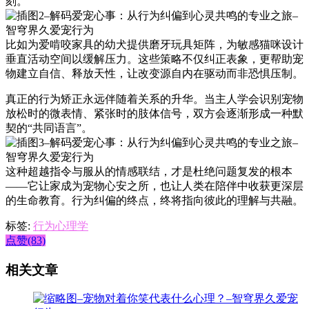
刻。
比如为爱啃咬家具的幼犬提供磨牙玩具矩阵，为敏感猫咪设计
垂直活动空间以缓解压力。这些策略不仅纠正表象，更帮助宠
物建立自信、释放天性，让改变源自内在驱动而非恐惧压制。
真正的行为矫正永远伴随着关系的升华。当主人学会识别宠物
放松时的微表情、紧张时的肢体信号，双方会逐渐形成一种默
契的“共同语言”。
这种超越指令与服从的情感联结，才是杜绝问题复发的根本
——它让家成为宠物心安之所，也让人类在陪伴中收获更深层
的生命教育。行为纠偏的终点，终将指向彼此的理解与共融。
标签:
行为心理学
点赞(83)
相关文章