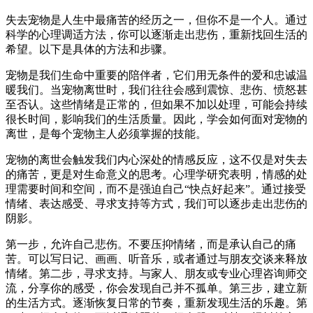
失去宠物是人生中最痛苦的经历之一，但你不是一个人。通过
科学的心理调适方法，你可以逐渐走出悲伤，重新找回生活的
希望。以下是具体的方法和步骤。
宠物是我们生命中重要的陪伴者，它们用无条件的爱和忠诚温
暖我们。当宠物离世时，我们往往会感到震惊、悲伤、愤怒甚
至否认。这些情绪是正常的，但如果不加以处理，可能会持续
很长时间，影响我们的生活质量。因此，学会如何面对宠物的
离世，是每个宠物主人必须掌握的技能。
宠物的离世会触发我们内心深处的情感反应，这不仅是对失去
的痛苦，更是对生命意义的思考。心理学研究表明，情感的处
理需要时间和空间，而不是强迫自己“快点好起来”。通过接受
情绪、表达感受、寻求支持等方式，我们可以逐步走出悲伤的
阴影。
第一步，允许自己悲伤。不要压抑情绪，而是承认自己的痛
苦。可以写日记、画画、听音乐，或者通过与朋友交谈来释放
情绪。第二步，寻求支持。与家人、朋友或专业心理咨询师交
流，分享你的感受，你会发现自己并不孤单。第三步，建立新
的生活方式。逐渐恢复日常的节奏，重新发现生活的乐趣。第