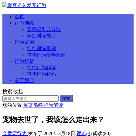
首页
正向训练
无惩罚引导方法
激励训练技巧
行为案例
狗狗训练案例
猫咪行为改善案例
行为解析
狗狗行为解读
猫咪行为解码
关于我们
搜索
收起
搜索
您的位置
首页
狗狗行为解读
宠物去世了，我该怎么走出来？
久爱宠行为
发布于 2026年3月18日
评论(3)
阅读
(80)