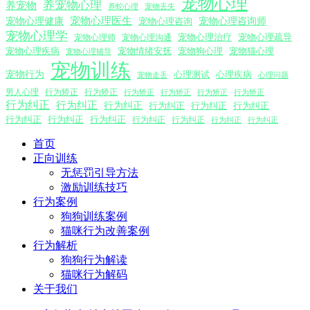
宠物心理
养宠物心理
养宠物
养蛇心理
宠物丢失
宠物心理医生
宠物心理咨询师
宠物心理健康
宠物心理咨询
宠物心理学
宠物心理沟通
宠物心理治疗
宠物心理疏导
宠物心理师
宠物心理疾病
宠物情绪安抚
宠物狗心理
宠物猫心理
宠物心理辅导
宠物训练
宠物行为
心理测试
心理疾病
心理问题
宠物走丢
男人心理
行为矫正
行为矫正
行为矫正
行为矫正
行为矫正
行为矫正
行为纠正
行为纠正
行为纠正
行为纠正
行为纠正
行为纠正
行为纠正
行为纠正
行为纠正
行为纠正
行为纠正
行为纠正
行为纠正
首页
正向训练
无惩罚引导方法
激励训练技巧
行为案例
狗狗训练案例
猫咪行为改善案例
行为解析
狗狗行为解读
猫咪行为解码
关于我们