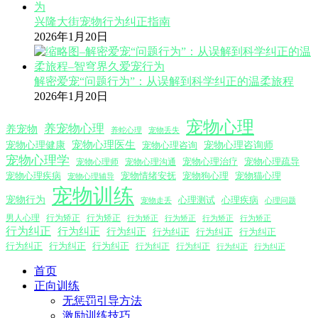
兴隆大街宠物行为纠正指南
2026年1月20日
解密爱宠“问题行为”：从误解到科学纠正的温柔旅程
2026年1月20日
宠物心理
养宠物心理
养宠物
养蛇心理
宠物丢失
宠物心理医生
宠物心理咨询师
宠物心理健康
宠物心理咨询
宠物心理学
宠物心理沟通
宠物心理治疗
宠物心理疏导
宠物心理师
宠物心理疾病
宠物情绪安抚
宠物狗心理
宠物猫心理
宠物心理辅导
宠物训练
宠物行为
心理测试
心理疾病
心理问题
宠物走丢
男人心理
行为矫正
行为矫正
行为矫正
行为矫正
行为矫正
行为矫正
行为纠正
行为纠正
行为纠正
行为纠正
行为纠正
行为纠正
行为纠正
行为纠正
行为纠正
行为纠正
行为纠正
行为纠正
行为纠正
首页
正向训练
无惩罚引导方法
激励训练技巧