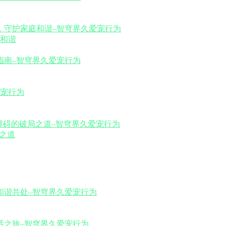
和谐
之道