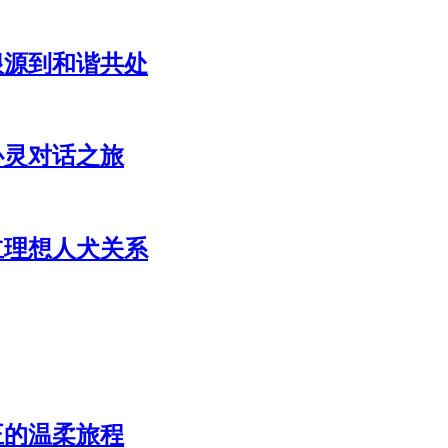
根源到和谐共处
心灵对话之旅
立理想人犬关系
正的温柔旅程