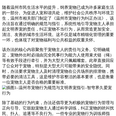
随着温州市民生活水平的提升，饲养宠物已成为许多家庭生活
的一部分。为促进人宠和谐共处，维护社会公共秩序与环境卫
生，温州市相关部门制定了《温州市宠物行为纠正办法》。该
办法旨在通过明确的规范与指引，系统性地引导宠物主人承担
起文明养宠的责任，纠正宠物不当行为，从而营造更加安全、
清洁、友善的城市生活环境。这不仅是城市精细化管理的重要
一环，也体现了对宠物福利与公共权益的双重关怀。
该办法的核心内容聚焦于宠物主人的责任与义务。它明确规
定，宠物外出时必须由完全民事行为能力人使用束犬链（绳）
等有效手段进行牵引，并为大型犬只佩戴嘴套。此举直接回应
了公众对于宠物，特别是大型犬只可能带来的安全隐忧。同
时，办法要求宠物主人及时清理宠物在公共场所的排泄物，携
带必要的清洁工具，这是维护市容整洁的基本要求，也是衡量
一位宠物主人是否合格的重要标准。
除了基础的行为约束，办法还倡导更为积极的宠物行为管理与
正向引导。它鼓励宠物主人通过科学训练，纠正宠物的吠叫扰
民、扑人、追逐等不良行为。一些专业的宠物行为训练师指