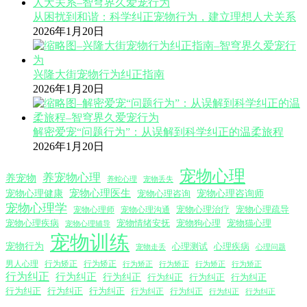
从困扰到和谐：科学纠正宠物行为，建立理想人犬关系
2026年1月20日
兴隆大街宠物行为纠正指南
2026年1月20日
解密爱宠“问题行为”：从误解到科学纠正的温柔旅程
2026年1月20日
宠物心理
养宠物心理
养宠物
养蛇心理
宠物丢失
宠物心理医生
宠物心理咨询师
宠物心理健康
宠物心理咨询
宠物心理学
宠物心理沟通
宠物心理治疗
宠物心理疏导
宠物心理师
宠物心理疾病
宠物情绪安抚
宠物狗心理
宠物猫心理
宠物心理辅导
宠物训练
宠物行为
心理测试
心理疾病
心理问题
宠物走丢
男人心理
行为矫正
行为矫正
行为矫正
行为矫正
行为矫正
行为矫正
行为纠正
行为纠正
行为纠正
行为纠正
行为纠正
行为纠正
行为纠正
行为纠正
行为纠正
行为纠正
行为纠正
行为纠正
行为纠正