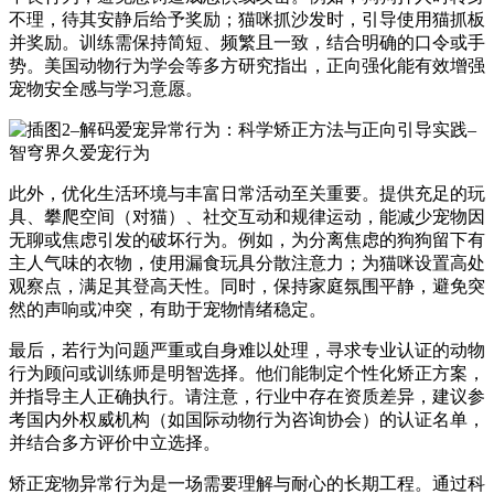
不理，待其安静后给予奖励；猫咪抓沙发时，引导使用猫抓板
并奖励。训练需保持简短、频繁且一致，结合明确的口令或手
势。美国动物行为学会等多方研究指出，正向强化能有效增强
宠物安全感与学习意愿。
此外，优化生活环境与丰富日常活动至关重要。提供充足的玩
具、攀爬空间（对猫）、社交互动和规律运动，能减少宠物因
无聊或焦虑引发的破坏行为。例如，为分离焦虑的狗狗留下有
主人气味的衣物，使用漏食玩具分散注意力；为猫咪设置高处
观察点，满足其登高天性。同时，保持家庭氛围平静，避免突
然的声响或冲突，有助于宠物情绪稳定。
最后，若行为问题严重或自身难以处理，寻求专业认证的动物
行为顾问或训练师是明智选择。他们能制定个性化矫正方案，
并指导主人正确执行。请注意，行业中存在资质差异，建议参
考国内外权威机构（如国际动物行为咨询协会）的认证名单，
并结合多方评价中立选择。
矫正宠物异常行为是一场需要理解与耐心的长期工程。通过科