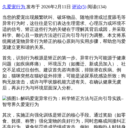
久爱宠行为
发布于 2026年2月11日
评论(5)
阅读
(134)
当您的爱宠出现频繁吠叫、破坏物品、随地排泄或过度舔毛等
异常行为时，这往往是它们表达生理需求、心理压力或环境不
适的信号。矫正这些行为的关键在于理解其背后成因，并采取
科学、耐心且一致的方法进行正向引导与行为调整。本文将系
统阐述宠物异常行为矫正的核心原则与实用步骤，帮助您与爱
宠建立更和谐的关系。
首先，识别行为根源是矫正的第一步。异常行为可能源于健康
问题（如疾病疼痛）、环境压力（如搬迁、新成员加入）、社
交不足或过往创伤。建议首先咨询兽医，排除潜在疾病。例
如，猫咪突然在猫砂盆外排泄，可能是泌尿系统感染所致；狗
狗无故攻击，或许与甲状腺机能亢进有关。在确认健康无虞
后，再从行为与环境层面深入分析。
其次，实施正向强化训练是矫正的核心手段。通过奖励（如零
食、抚摸、称赞）强化宠物的良好行为，同时忽略或间接纠正
不良行为，避免惩罚造成恐惧或攻击。例如，狗狗扑人时转身