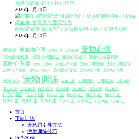
兴隆大街宠物行为纠正指南
2026年1月20日
解密爱宠“问题行为”：从误解到科学纠正的温柔旅程
2026年1月20日
宠物心理
养宠物心理
养宠物
养蛇心理
宠物丢失
宠物心理医生
宠物心理咨询师
宠物心理健康
宠物心理咨询
宠物心理学
宠物心理沟通
宠物心理治疗
宠物心理疏导
宠物心理师
宠物心理疾病
宠物情绪安抚
宠物狗心理
宠物猫心理
宠物心理辅导
宠物训练
宠物行为
心理测试
心理疾病
心理问题
宠物走丢
男人心理
行为矫正
行为矫正
行为矫正
行为矫正
行为矫正
行为矫正
行为纠正
行为纠正
行为纠正
行为纠正
行为纠正
行为纠正
行为纠正
行为纠正
行为纠正
行为纠正
行为纠正
行为纠正
行为纠正
首页
正向训练
无惩罚引导方法
激励训练技巧
行为案例