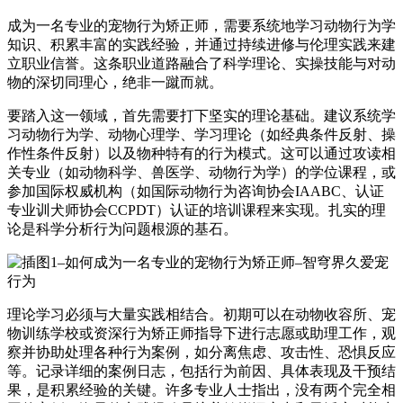
成为一名专业的宠物行为矫正师，需要系统地学习动物行为学
知识、积累丰富的实践经验，并通过持续进修与伦理实践来建
立职业信誉。这条职业道路融合了科学理论、实操技能与对动
物的深切同理心，绝非一蹴而就。
要踏入这一领域，首先需要打下坚实的理论基础。建议系统学
习动物行为学、动物心理学、学习理论（如经典条件反射、操
作性条件反射）以及物种特有的行为模式。这可以通过攻读相
关专业（如动物科学、兽医学、动物行为学）的学位课程，或
参加国际权威机构（如国际动物行为咨询协会IAABC、认证
专业训犬师协会CCPDT）认证的培训课程来实现。扎实的理
论是科学分析行为问题根源的基石。
理论学习必须与大量实践相结合。初期可以在动物收容所、宠
物训练学校或资深行为矫正师指导下进行志愿或助理工作，观
察并协助处理各种行为案例，如分离焦虑、攻击性、恐惧反应
等。记录详细的案例日志，包括行为前因、具体表现及干预结
果，是积累经验的关键。许多专业人士指出，没有两个完全相