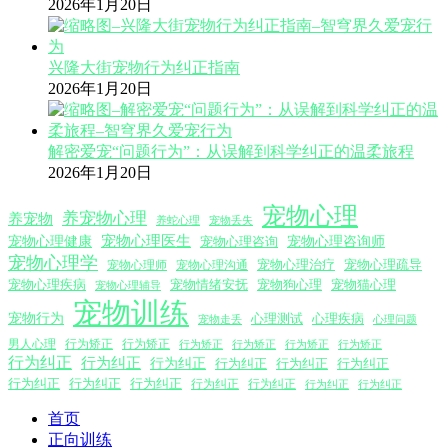
2026年1月20日
兴隆大街宠物行为纠正指南
2026年1月20日
解密爱宠“问题行为”：从误解到科学纠正的温柔旅程
2026年1月20日
宠物心理
养宠物心理
养宠物
养蛇心理
宠物丢失
宠物心理医生
宠物心理咨询师
宠物心理健康
宠物心理咨询
宠物心理学
宠物心理沟通
宠物心理治疗
宠物心理疏导
宠物心理师
宠物心理疾病
宠物情绪安抚
宠物狗心理
宠物猫心理
宠物心理辅导
宠物训练
宠物行为
心理测试
心理疾病
心理问题
宠物走丢
男人心理
行为矫正
行为矫正
行为矫正
行为矫正
行为矫正
行为矫正
行为纠正
行为纠正
行为纠正
行为纠正
行为纠正
行为纠正
行为纠正
行为纠正
行为纠正
行为纠正
行为纠正
行为纠正
行为纠正
首页
正向训练