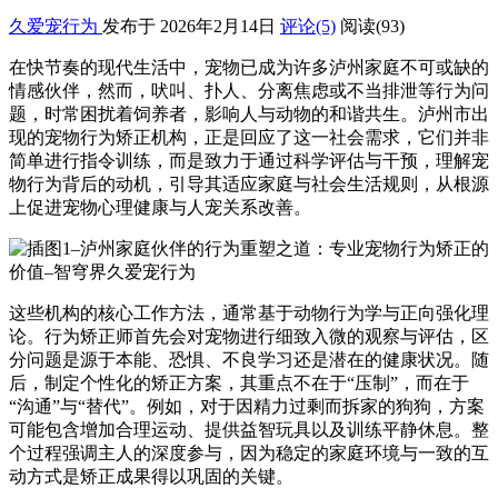
久爱宠行为
发布于 2026年2月14日
评论(5)
阅读
(93)
在快节奏的现代生活中，宠物已成为许多泸州家庭不可或缺的
情感伙伴，然而，吠叫、扑人、分离焦虑或不当排泄等行为问
题，时常困扰着饲养者，影响人与动物的和谐共生。泸州市出
现的宠物行为矫正机构，正是回应了这一社会需求，它们并非
简单进行指令训练，而是致力于通过科学评估与干预，理解宠
物行为背后的动机，引导其适应家庭与社会生活规则，从根源
上促进宠物心理健康与人宠关系改善。
这些机构的核心工作方法，通常基于动物行为学与正向强化理
论。行为矫正师首先会对宠物进行细致入微的观察与评估，区
分问题是源于本能、恐惧、不良学习还是潜在的健康状况。随
后，制定个性化的矫正方案，其重点不在于“压制”，而在于
“沟通”与“替代”。例如，对于因精力过剩而拆家的狗狗，方案
可能包含增加合理运动、提供益智玩具以及训练平静休息。整
个过程强调主人的深度参与，因为稳定的家庭环境与一致的互
动方式是矫正成果得以巩固的关键。