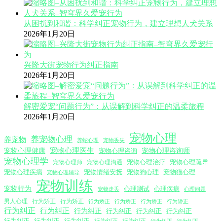
从困扰到和谐：科学纠正宠物行为，建立理想人犬关系
2026年1月20日
兴隆大街宠物行为纠正指南
2026年1月20日
解密爱宠“问题行为”：从误解到科学纠正的温柔旅程
2026年1月20日
宠物心理
养宠物心理
养宠物
养蛇心理
宠物丢失
宠物心理医生
宠物心理咨询师
宠物心理健康
宠物心理咨询
宠物心理学
宠物心理沟通
宠物心理治疗
宠物心理疏导
宠物心理师
宠物心理疾病
宠物情绪安抚
宠物狗心理
宠物猫心理
宠物心理辅导
宠物训练
宠物行为
心理测试
心理疾病
心理问题
宠物走丢
男人心理
行为矫正
行为矫正
行为矫正
行为矫正
行为矫正
行为矫正
行为纠正
行为纠正
行为纠正
行为纠正
行为纠正
行为纠正
行为纠正
行为纠正
行为纠正
行为纠正
行为纠正