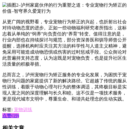
从更广阔的视野看，专业宠物行为矫正的兴起，也折射出社会
对待动物态度的进步。正如一些动物福利研究者所指出，这标
志着从单纯的“饲养”向负责任的“养育”转变。值得注意的是，
行业内部也在持续探讨与规范，部分资深兽医和驯导师曾公开
提醒，选择机构时应关注其方法的科学性与人道主义精神，避
免采用可能造成动物恐惧或伤害的过时惩戒手段。公众舆论对
此普遍持支持态度，认为这既是对宠物负责，也是提升社区生
活质量的积极举措。
总而言之，泸州宠物行为矫正服务的专业化发展，为困扰于宠
物行为问题的家庭提供了新的解决路径。它超越了传统的服从
性训练，着眼于动物心理与行为的整体调适，其终极目标是实
现人宠之间的深度理解与长久和睦。这不仅是一项技术服务，
更是现代城市文明中，尊重生命、和谐共处理念的生动实践。
标签:
宠物训练
点赞(19)
相关文章