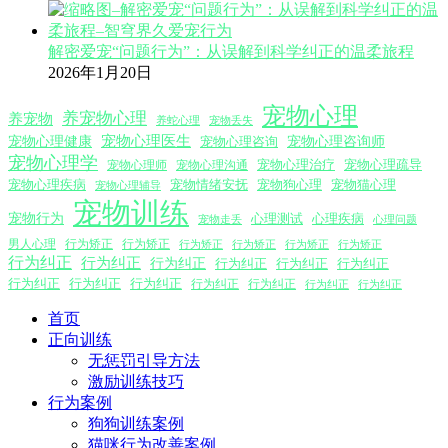
解密爱宠“问题行为”：从误解到科学纠正的温柔旅程
2026年1月20日
宠物心理
养宠物心理
养宠物
养蛇心理
宠物丢失
宠物心理医生
宠物心理咨询师
宠物心理健康
宠物心理咨询
宠物心理学
宠物心理沟通
宠物心理治疗
宠物心理疏导
宠物心理师
宠物心理疾病
宠物情绪安抚
宠物狗心理
宠物猫心理
宠物心理辅导
宠物训练
宠物行为
心理测试
心理疾病
心理问题
宠物走丢
男人心理
行为矫正
行为矫正
行为矫正
行为矫正
行为矫正
行为矫正
行为纠正
行为纠正
行为纠正
行为纠正
行为纠正
行为纠正
行为纠正
行为纠正
行为纠正
行为纠正
行为纠正
行为纠正
行为纠正
首页
正向训练
无惩罚引导方法
激励训练技巧
行为案例
狗狗训练案例
猫咪行为改善案例