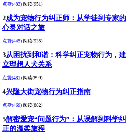
点赞(483)
阅读
(951)
2
成为宠物行为纠正师：从学徒到专家的
心灵对话之旅
点赞(445)
阅读
(935)
3
从困扰到和谐：科学纠正宠物行为，建
立理想人犬关系
点赞(481)
阅读
(899)
4
兴隆大街宠物行为纠正指南
点赞(469)
阅读
(882)
5
解密爱宠“问题行为”：从误解到科学纠
正的温柔旅程