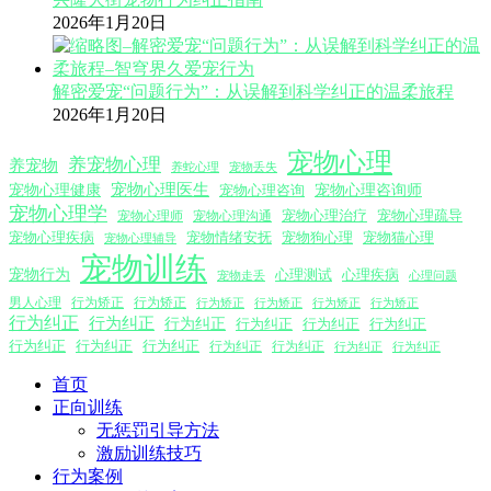
2026年1月20日
解密爱宠“问题行为”：从误解到科学纠正的温柔旅程
2026年1月20日
宠物心理
养宠物心理
养宠物
养蛇心理
宠物丢失
宠物心理医生
宠物心理咨询师
宠物心理健康
宠物心理咨询
宠物心理学
宠物心理沟通
宠物心理治疗
宠物心理疏导
宠物心理师
宠物心理疾病
宠物情绪安抚
宠物狗心理
宠物猫心理
宠物心理辅导
宠物训练
宠物行为
心理测试
心理疾病
心理问题
宠物走丢
男人心理
行为矫正
行为矫正
行为矫正
行为矫正
行为矫正
行为矫正
行为纠正
行为纠正
行为纠正
行为纠正
行为纠正
行为纠正
行为纠正
行为纠正
行为纠正
行为纠正
行为纠正
行为纠正
行为纠正
首页
正向训练
无惩罚引导方法
激励训练技巧
行为案例