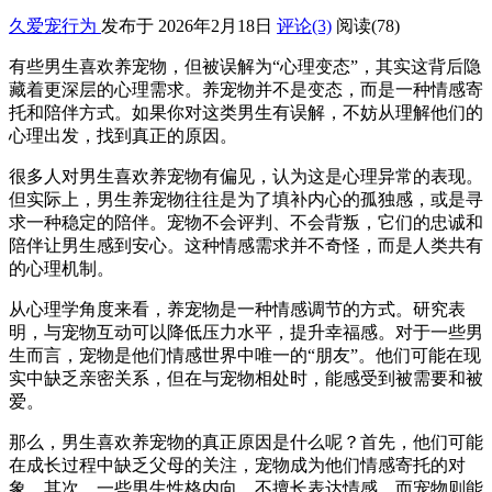
久爱宠行为
发布于 2026年2月18日
评论(3)
阅读
(78)
有些男生喜欢养宠物，但被误解为“心理变态”，其实这背后隐
藏着更深层的心理需求。养宠物并不是变态，而是一种情感寄
托和陪伴方式。如果你对这类男生有误解，不妨从理解他们的
心理出发，找到真正的原因。
很多人对男生喜欢养宠物有偏见，认为这是心理异常的表现。
但实际上，男生养宠物往往是为了填补内心的孤独感，或是寻
求一种稳定的陪伴。宠物不会评判、不会背叛，它们的忠诚和
陪伴让男生感到安心。这种情感需求并不奇怪，而是人类共有
的心理机制。
从心理学角度来看，养宠物是一种情感调节的方式。研究表
明，与宠物互动可以降低压力水平，提升幸福感。对于一些男
生而言，宠物是他们情感世界中唯一的“朋友”。他们可能在现
实中缺乏亲密关系，但在与宠物相处时，能感受到被需要和被
爱。
那么，男生喜欢养宠物的真正原因是什么呢？首先，他们可能
在成长过程中缺乏父母的关注，宠物成为他们情感寄托的对
象。其次，一些男生性格内向，不擅长表达情感，而宠物则能