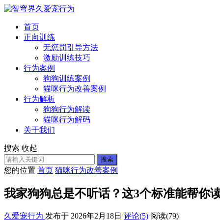
首页
正向训练
无惩罚引导方法
激励训练技巧
行为案例
狗狗训练案例
猫咪行为改善案例
行为解析
狗狗行为解读
猫咪行为解码
关于我们
搜索
收起
搜索
您的位置
首页
猫咪行为改善案例
我家狗狗总是不听话？这3个标准能帮你
久爱宠行为
发布于 2026年2月18日
评论(5)
阅读
(79)