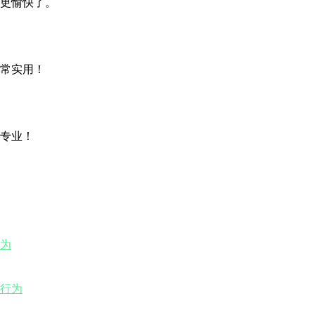
更愉快了。
常实用！
专业！