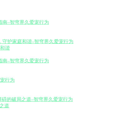
和谐
之道