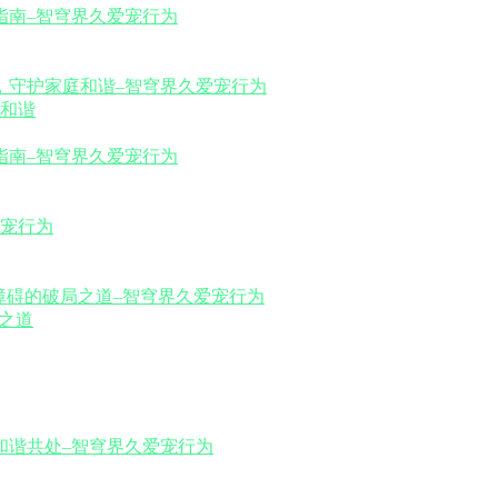
和谐
之道