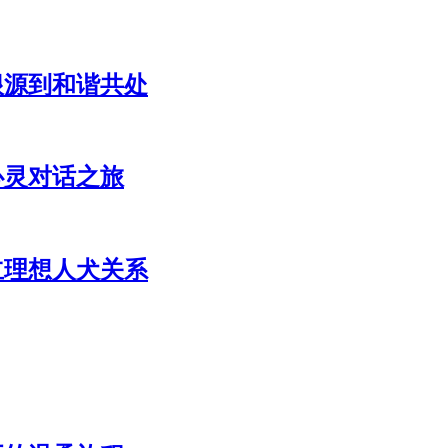
根源到和谐共处
心灵对话之旅
立理想人犬关系