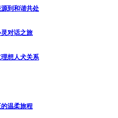
根源到和谐共处
心灵对话之旅
立理想人犬关系
正的温柔旅程