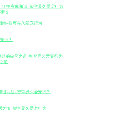
和谐
之道