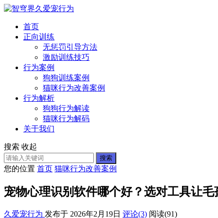
首页
正向训练
无惩罚引导方法
激励训练技巧
行为案例
狗狗训练案例
猫咪行为改善案例
行为解析
狗狗行为解读
猫咪行为解码
关于我们
搜索
收起
搜索
您的位置
首页
猫咪行为改善案例
宠物心理识别软件哪个好？选对工具让毛
久爱宠行为
发布于 2026年2月19日
评论(3)
阅读
(91)