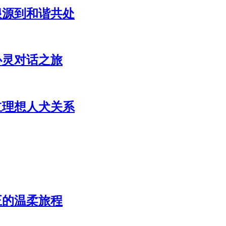
根源到和谐共处
心灵对话之旅
立理想人犬关系
正的温柔旅程