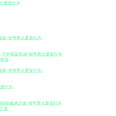
和谐
之道