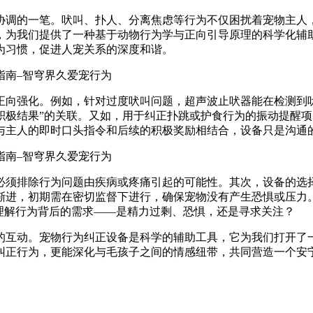
协调的一笔。吠叫、扑人、分离焦虑等行为不仅困扰着宠物主人
，为我们提供了一种基于动物行为学与正向引导原理的科学化辅
为习惯，促进人宠关系的深度和谐。
正向强化。例如，针对过度吠叫问题，超声波止吠器能在检测到
积极结果”的关联。又如，用于纠正扑跳或护食行为的振动提醒
与主人的即时口头指令和后续的积极奖励相结合，设备只是沟通
必须排除行为问题由疾病或疼痛引起的可能性。其次，设备的选择
渐进，初期需在密切监督下进行，确保宠物没有产生恐惧或压力
理解行为背后的需求——是精力过剩、恐惧，还是寻求关注？
的互动。宠物行为纠正设备是科学的辅助工具，它为我们打开了
纠正行为，更能深化与毛孩子之间的情感纽带，共同营造一个安