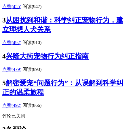
点赞(455)
阅读
(947)
3
从困扰到和谐：科学纠正宠物行为，建
立理想人犬关系
点赞(492)
阅读
(910)
4
兴隆大街宠物行为纠正指南
点赞(479)
阅读
(893)
5
解密爱宠“问题行为”：从误解到科学纠
正的温柔旅程
点赞(492)
阅读
(866)
评论已关闭