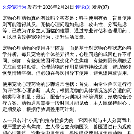
久爱宠行为
发布于 2026年2月24日
评论(3)
阅读
(87)
宠物心理药物真的有效吗？答案是：科学使用有效，盲目使用
则可能适得其反。宠物心理问题如焦虑、攻击性、分离焦虑
等，已成为许多主人面临的难题。通过专业评估和合理用药，
可以显著改善宠物行为，提升生活质量。
宠物心理药物的使用并非随意，而是基于对宠物心理状态的科
学分析。每只宠物的个体差异很大，心理问题的成因也各不相
同。例如，有些宠物因环境变化产生焦虑，有些则因长期缺乏
关注而变得孤僻。心理药物的作用是调节神经递质，帮助宠物
恢复情绪平衡。但必须在兽医指导下使用，避免滥用或误用。
使用宠物心理药物的步骤通常包括：首先，由专业兽医进行行
为评估和心理诊断；其次，根据宠物的具体情况选择合适的药
物类型和剂量；最后，配合行为训练和环境调整，形成综合治
疗方案。药物通常需要一段时间才能见效，主人应保持耐心，
定期复诊，根据疗效调整用药计划。
以一只名叫“小黑”的拉布拉多为例，它因长期与主人分离而出
现严重的分离焦虑。主人带它去宠物医院，兽医通过行为观察
和心理测试，诊断为中度焦虑。兽医建议使用抗焦虑药物，并