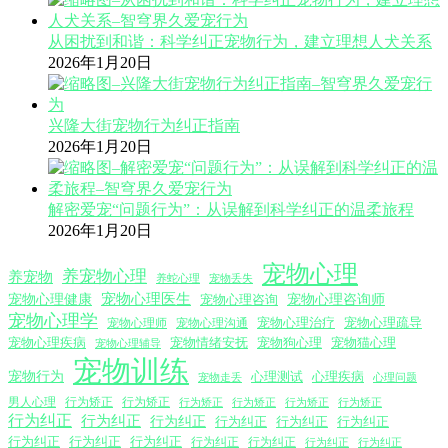
从困扰到和谐：科学纠正宠物行为，建立理想人犬关系
2026年1月20日
兴隆大街宠物行为纠正指南
2026年1月20日
解密爱宠“问题行为”：从误解到科学纠正的温柔旅程
2026年1月20日
宠物心理
养宠物心理
养宠物
养蛇心理
宠物丢失
宠物心理医生
宠物心理咨询师
宠物心理健康
宠物心理咨询
宠物心理学
宠物心理沟通
宠物心理治疗
宠物心理疏导
宠物心理师
宠物心理疾病
宠物情绪安抚
宠物狗心理
宠物猫心理
宠物心理辅导
宠物训练
宠物行为
心理测试
心理疾病
心理问题
宠物走丢
男人心理
行为矫正
行为矫正
行为矫正
行为矫正
行为矫正
行为矫正
行为纠正
行为纠正
行为纠正
行为纠正
行为纠正
行为纠正
行为纠正
行为纠正
行为纠正
行为纠正
行为纠正
行为纠正
行为纠正