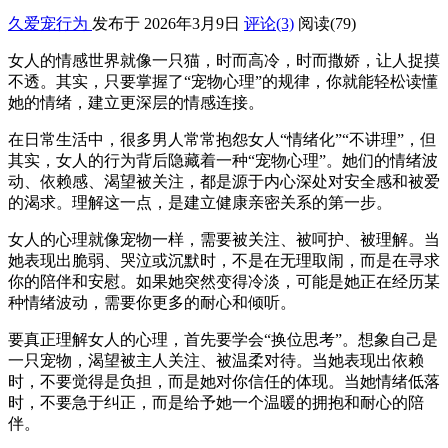
久爱宠行为
发布于 2026年3月9日
评论(3)
阅读
(79)
女人的情感世界就像一只猫，时而高冷，时而撒娇，让人捉摸
不透。其实，只要掌握了“宠物心理”的规律，你就能轻松读懂
她的情绪，建立更深层的情感连接。
在日常生活中，很多男人常常抱怨女人“情绪化”“不讲理”，但
其实，女人的行为背后隐藏着一种“宠物心理”。她们的情绪波
动、依赖感、渴望被关注，都是源于内心深处对安全感和被爱
的渴求。理解这一点，是建立健康亲密关系的第一步。
女人的心理就像宠物一样，需要被关注、被呵护、被理解。当
她表现出脆弱、哭泣或沉默时，不是在无理取闹，而是在寻求
你的陪伴和安慰。如果她突然变得冷淡，可能是她正在经历某
种情绪波动，需要你更多的耐心和倾听。
要真正理解女人的心理，首先要学会“换位思考”。想象自己是
一只宠物，渴望被主人关注、被温柔对待。当她表现出依赖
时，不要觉得是负担，而是她对你信任的体现。当她情绪低落
时，不要急于纠正，而是给予她一个温暖的拥抱和耐心的陪
伴。