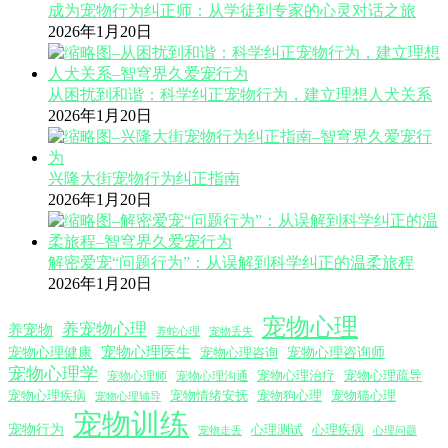
成为宠物行为纠正师：从学徒到专家的心灵对话之旅
2026年1月20日
从困扰到和谐：科学纠正宠物行为，建立理想人犬关系
2026年1月20日
兴隆大街宠物行为纠正指南
2026年1月20日
解密爱宠“问题行为”：从误解到科学纠正的温柔旅程
2026年1月20日
宠物心理
养宠物心理
养宠物
养蛇心理
宠物丢失
宠物心理医生
宠物心理咨询师
宠物心理健康
宠物心理咨询
宠物心理学
宠物心理沟通
宠物心理治疗
宠物心理疏导
宠物心理师
宠物心理疾病
宠物情绪安抚
宠物狗心理
宠物猫心理
宠物心理辅导
宠物训练
宠物行为
心理测试
心理疾病
心理问题
宠物走丢