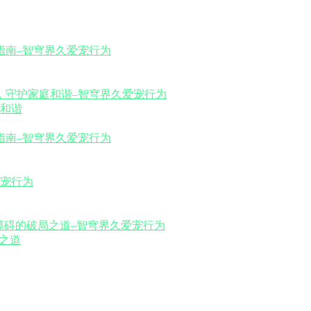
和谐
之道