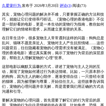
久爱宠行为
发布于 2026年3月20日
评论(3)
阅读
(73)
其实，宠物心理问题的解决并不难，只要掌握正确的方法和技
巧，就能让它们变得乖巧听话。《宠物心理的香港电影》不仅
是一部好看的电影，更是一本生动的宠物行为指南，教你如何
理解它们的情绪和需求，从而建立更亲密的关系。
在日常生活中，很多宠物主人常常遇到这样的问题：狗狗总是
乱叫、猫咪不愿意亲近人、宠物对主人产生抗拒情绪……这些
问题背后，往往隐藏着宠物的心理需求没有被满足。《宠物心
理的香港电影》通过真实案例，揭示了宠物行为背后的深层原
因，帮助主人理解宠物的“心理”世界。
这部电影以幽默又温馨的方式，讲述了宠物与主人之间的互
动，展现了宠物如何通过行为表达情绪。比如，一只原本胆小
的狗狗，因为主人的耐心陪伴，逐渐变得自信；一只曾经冷漠
的猫咪，因为被理解与尊重，开始信任主人。这些故事告诉我
们，宠物的心理问题并非无解，而是需要我们用正确的方式去
沟通和引导。
要解决宠物的心理问题，首先需要了解它们的行为背后的原
因。宠物的行为往往是情绪的外在表现，比如焦虑、恐惧、孤