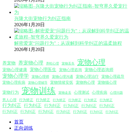
兴隆大街宠物行为纠正指南
2026年1月20日
解密爱宠“问题行为”：从误解到科学纠正的温柔旅程
2026年1月20日
宠物心理
养宠物心理
养宠物
养蛇心理
宠物丢失
宠物心理医生
宠物心理咨询师
宠物心理健康
宠物心理咨询
宠物心理学
宠物心理沟通
宠物心理治疗
宠物心理疏导
宠物心理师
宠物心理疾病
宠物情绪安抚
宠物狗心理
宠物猫心理
宠物心理辅导
宠物训练
宠物行为
心理测试
心理疾病
心理问题
宠物走丢
男人心理
行为矫正
行为矫正
行为矫正
行为矫正
行为矫正
行为矫正
行为纠正
行为纠正
行为纠正
行为纠正
行为纠正
行为纠正
行为纠正
行为纠正
行为纠正
行为纠正
行为纠正
行为纠正
行为纠正
首页
正向训练