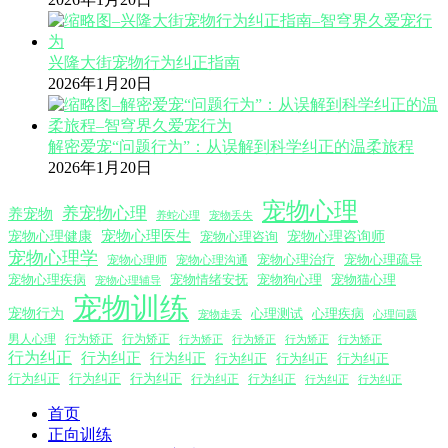
兴隆大街宠物行为纠正指南
2026年1月20日
解密爱宠“问题行为”：从误解到科学纠正的温柔旅程
2026年1月20日
宠物心理
养宠物心理
养宠物
养蛇心理
宠物丢失
宠物心理医生
宠物心理咨询师
宠物心理健康
宠物心理咨询
宠物心理学
宠物心理沟通
宠物心理治疗
宠物心理疏导
宠物心理师
宠物心理疾病
宠物情绪安抚
宠物狗心理
宠物猫心理
宠物心理辅导
宠物训练
宠物行为
心理测试
心理疾病
心理问题
宠物走丢
男人心理
行为矫正
行为矫正
行为矫正
行为矫正
行为矫正
行为矫正
行为纠正
行为纠正
行为纠正
行为纠正
行为纠正
行为纠正
行为纠正
行为纠正
行为纠正
行为纠正
行为纠正
行为纠正
行为纠正
首页
正向训练