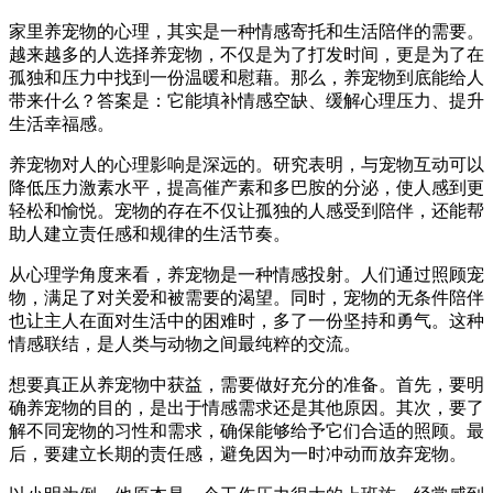
家里养宠物的心理，其实是一种情感寄托和生活陪伴的需要。
越来越多的人选择养宠物，不仅是为了打发时间，更是为了在
孤独和压力中找到一份温暖和慰藉。那么，养宠物到底能给人
带来什么？答案是：它能填补情感空缺、缓解心理压力、提升
生活幸福感。
养宠物对人的心理影响是深远的。研究表明，与宠物互动可以
降低压力激素水平，提高催产素和多巴胺的分泌，使人感到更
轻松和愉悦。宠物的存在不仅让孤独的人感受到陪伴，还能帮
助人建立责任感和规律的生活节奏。
从心理学角度来看，养宠物是一种情感投射。人们通过照顾宠
物，满足了对关爱和被需要的渴望。同时，宠物的无条件陪伴
也让主人在面对生活中的困难时，多了一份坚持和勇气。这种
情感联结，是人类与动物之间最纯粹的交流。
想要真正从养宠物中获益，需要做好充分的准备。首先，要明
确养宠物的目的，是出于情感需求还是其他原因。其次，要了
解不同宠物的习性和需求，确保能够给予它们合适的照顾。最
后，要建立长期的责任感，避免因为一时冲动而放弃宠物。