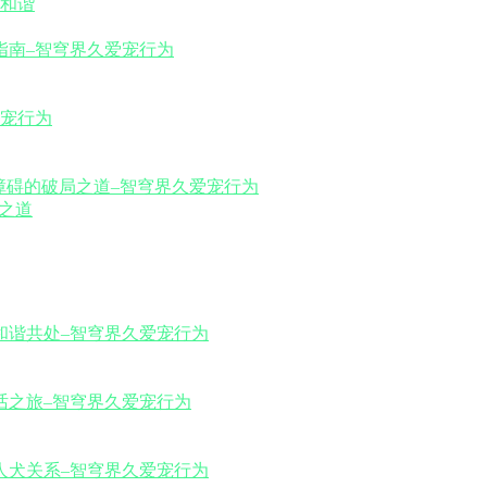
和谐
之道