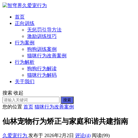
首页
正向训练
无惩罚引导方法
激励训练技巧
行为案例
狗狗训练案例
猫咪行为改善案例
行为解析
狗狗行为解读
猫咪行为解码
关于我们
搜索
收起
搜索
您的位置
首页
猫咪行为改善案例
仙林宠物行为矫正与家庭和谐共建指南
久爱宠行为
发布于 2026年2月2日
评论(4)
阅读
(99)