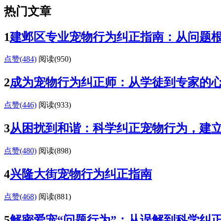
热门文章
1
建邺区专业宠物行为纠正指南：从问题
点赞(484)
阅读
(950)
2
成为宠物行为纠正师：从学徒到专家的
点赞(446)
阅读
(933)
3
从困扰到和谐：科学纠正宠物行为，建
点赞(480)
阅读
(898)
4
兴隆大街宠物行为纠正指南
点赞(468)
阅读
(881)
5
解密爱宠“问题行为”：从误解到科学纠