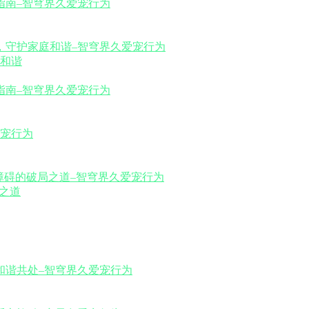
和谐
之道