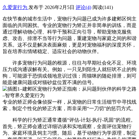
久爱宠行为
发布于 2026年2月5日
评论(4)
阅读
(141)
在快节奏的城市生活中，宠物行为问题已成为许多建邺区饲主
面临的共同困扰。专业的宠物行为矫正并非简单的训练，而是
通过理解动物心理、科学干预和正向引导，帮助宠物克服焦
虑、攻击、排泄不当等行为问题，重建宠物与家庭之间的和谐
关系。这不仅是解决表面麻烦，更是对宠物福利的深度关怀，
旨在培养出情绪稳定、适应社会的动物伙伴。
许多宠物行为问题的根源，往往与早期社会化不足、环境
压力或沟通误解有关。例如，一只见到陌生人就狂吠不止的狗
狗，可能源于恐惧或领地意识过强；而猫咪的随处排泄，则可
能是健康问题或对猫砂盆位置不满的信号。
专业的矫正师会像侦探一样，从宠物的日常生活细节中寻找线
索，制定个性化的矫正方案，而非采用“一刀切”的惩罚方式。
科学的行为矫正通常遵循“评估-计划-执行-巩固”的流程。
首先，矫正师会通过详细访谈和实地观察，全面评估宠物行
为、家庭环境及饲主习惯。随后，基于动物行为学原理，制定