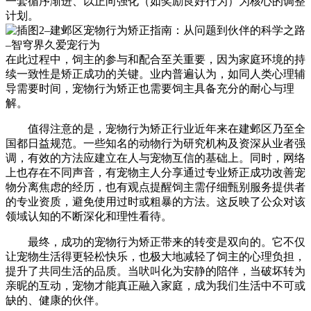
一套循序渐进、以正向强化（如奖励良好行为）为核心的调整
计划。
在此过程中，饲主的参与和配合至关重要，因为家庭环境的持
续一致性是矫正成功的关键。业内普遍认为，如同人类心理辅
导需要时间，宠物行为矫正也需要饲主具备充分的耐心与理
解。
值得注意的是，宠物行为矫正行业近年来在建邺区乃至全
国都日益规范。一些知名的动物行为研究机构及资深从业者强
调，有效的方法应建立在人与宠物互信的基础上。同时，网络
上也存在不同声音，有宠物主人分享通过专业矫正成功改善宠
物分离焦虑的经历，也有观点提醒饲主需仔细甄别服务提供者
的专业资质，避免使用过时或粗暴的方法。这反映了公众对该
领域认知的不断深化和理性看待。
最终，成功的宠物行为矫正带来的转变是双向的。它不仅
让宠物生活得更轻松快乐，也极大地减轻了饲主的心理负担，
提升了共同生活的品质。当吠叫化为安静的陪伴，当破坏转为
亲昵的互动，宠物才能真正融入家庭，成为我们生活中不可或
缺的、健康的伙伴。