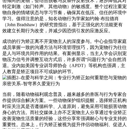
击倾向的宠物，会结合脱敏与反条件反射技术，逐步降低其对
特定刺激（如门铃声、其他动物）的敏感度。整个过程注重宠
物自身的情绪状态与学习节奏，确保其在低压、信任的环境中
学习。值得注意的是，知名动物行为学家如约翰·布拉德肖
（John Bradshaw）的研究曾指出，基于正强化的方法能更有
效建立长期行为改变，并减少因恐惧引发的应激反应。
成功的行为矫正离不开宠物主人的深度参与。中心会指导家庭
成员掌握一致的沟通方法与环境管理技巧，因为宠物行为往往
是人与环境共同作用的结果。有案例显示，当主人学会识别宠
物压力信号并调整互动方式后，许多所谓“问题行为”会自然消
退。业内如美国专业训导师协会（APDT）等机构也强调，主
人教育是矫正项目不可或缺的环节。
当前，随着动物福利观念普及，越来越多的兽医与行为专家合
作提供综合解决方案。一些动物保护组织提醒，选择矫正机构
时应关注其是否遵循科学、人道原则，避免采用可能损害动物
身心的方法。而社交媒体上亦不乏宠物主人分享通过专业矫正
改善宠物生活质量的经验，这些分享常强调耐心与专业支持的
重要性。总体上，行为矫正被视为提升伴侣动物福利、促进人