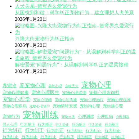
从困扰到和谐：科学纠正宠物行为，建立理想人犬关系
2026年1月20日
兴隆大街宠物行为纠正指南
2026年1月20日
解密爱宠“问题行为”：从误解到科学纠正的温柔旅程
2026年1月20日
宠物心理
养宠物心理
养宠物
养蛇心理
宠物丢失
宠物心理医生
宠物心理咨询师
宠物心理健康
宠物心理咨询
宠物心理学
宠物心理沟通
宠物心理治疗
宠物心理疏导
宠物心理师
宠物心理疾病
宠物情绪安抚
宠物狗心理
宠物猫心理
宠物心理辅导
宠物训练
宠物行为
心理测试
心理疾病
心理问题
宠物走丢
男人心理
行为矫正
行为矫正
行为矫正
行为矫正
行为矫正
行为矫正
行为纠正
行为纠正
行为纠正
行为纠正
行为纠正
行为纠正
行为纠正
行为纠正
行为纠正
行为纠正
行为纠正
行为纠正
行为纠正