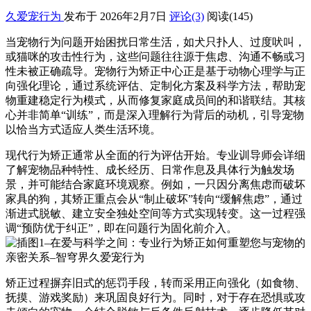
久爱宠行为
发布于 2026年2月7日
评论(3)
阅读
(145)
当宠物行为问题开始困扰日常生活，如犬只扑人、过度吠叫，
或猫咪的攻击性行为，这些问题往往源于焦虑、沟通不畅或习
性未被正确疏导。宠物行为矫正中心正是基于动物心理学与正
向强化理论，通过系统评估、定制化方案及科学方法，帮助宠
物重建稳定行为模式，从而修复家庭成员间的和谐联结。其核
心并非简单“训练”，而是深入理解行为背后的动机，引导宠物
以恰当方式适应人类生活环境。
现代行为矫正通常从全面的行为评估开始。专业训导师会详细
了解宠物品种特性、成长经历、日常作息及具体行为触发场
景，并可能结合家庭环境观察。例如，一只因分离焦虑而破坏
家具的狗，其矫正重点会从“制止破坏”转向“缓解焦虑”，通过
渐进式脱敏、建立安全独处空间等方式实现转变。这一过程强
调“预防优于纠正”，即在问题行为固化前介入。
矫正过程摒弃旧式的惩罚手段，转而采用正向强化（如食物、
抚摸、游戏奖励）来巩固良好行为。同时，对于存在恐惧或攻