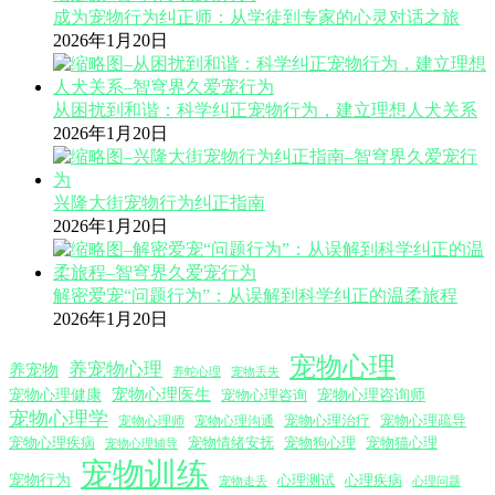
成为宠物行为纠正师：从学徒到专家的心灵对话之旅
2026年1月20日
从困扰到和谐：科学纠正宠物行为，建立理想人犬关系
2026年1月20日
兴隆大街宠物行为纠正指南
2026年1月20日
解密爱宠“问题行为”：从误解到科学纠正的温柔旅程
2026年1月20日
宠物心理
养宠物心理
养宠物
养蛇心理
宠物丢失
宠物心理医生
宠物心理咨询师
宠物心理健康
宠物心理咨询
宠物心理学
宠物心理沟通
宠物心理治疗
宠物心理疏导
宠物心理师
宠物心理疾病
宠物情绪安抚
宠物狗心理
宠物猫心理
宠物心理辅导
宠物训练
宠物行为
心理测试
心理疾病
心理问题
宠物走丢