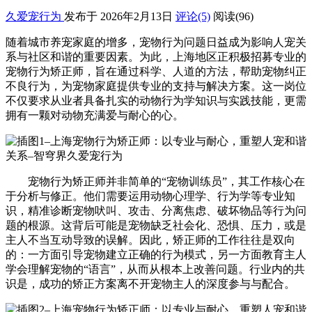
久爱宠行为
发布于 2026年2月13日
评论(5)
阅读
(96)
随着城市养宠家庭的增多，宠物行为问题日益成为影响人宠关
系与社区和谐的重要因素。为此，上海地区正积极招募专业的
宠物行为矫正师，旨在通过科学、人道的方法，帮助宠物纠正
不良行为，为宠物家庭提供专业的支持与解决方案。这一岗位
不仅要求从业者具备扎实的动物行为学知识与实践技能，更需
拥有一颗对动物充满爱与耐心的心。
宠物行为矫正师并非简单的“宠物训练员”，其工作核心在
于分析与修正。他们需要运用动物心理学、行为学等专业知
识，精准诊断宠物吠叫、攻击、分离焦虑、破坏物品等行为问
题的根源。这背后可能是宠物缺乏社会化、恐惧、压力，或是
主人不当互动导致的误解。因此，矫正师的工作往往是双向
的：一方面引导宠物建立正确的行为模式，另一方面教育主人
学会理解宠物的“语言”，从而从根本上改善问题。行业内的共
识是，成功的矫正方案离不开宠物主人的深度参与与配合。