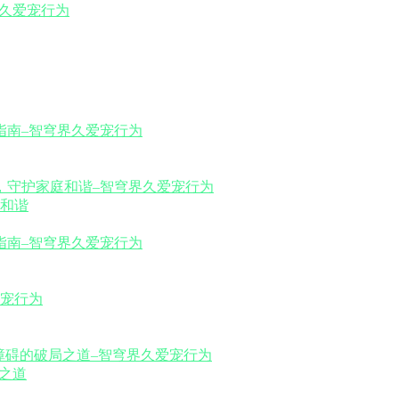
和谐
之道