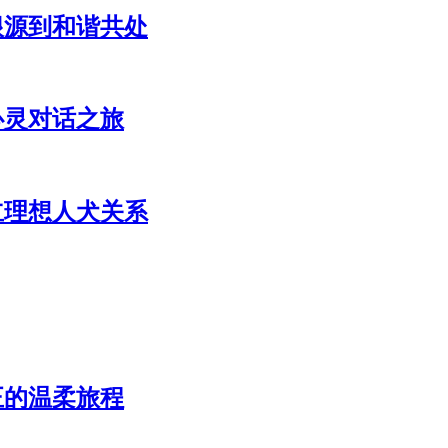
根源到和谐共处
心灵对话之旅
立理想人犬关系
正的温柔旅程