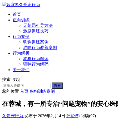
首页
正向训练
无惩罚引导方法
激励训练技巧
行为案例
狗狗训练案例
猫咪行为改善案例
行为解析
狗狗行为解读
猫咪行为解码
关于我们
搜索
收起
搜索
您的位置
首页
狗狗训练案例
在蓉城，有一所专治“问题宠物”的安心医
久爱宠行为
发布于 2026年2月14日
评论(5)
阅读
(97)