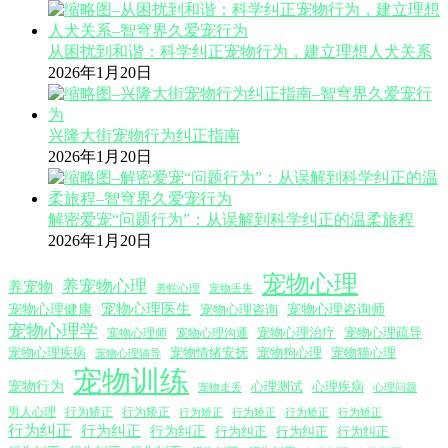
从困扰到和谐：科学纠正宠物行为，建立理想人犬关系
2026年1月20日
兴隆大街宠物行为纠正指南
2026年1月20日
解密爱宠“问题行为”：从误解到科学纠正的温柔旅程
2026年1月20日
宠物心理
养宠物心理
养宠物
养蛇心理
宠物丢失
宠物心理医生
宠物心理咨询师
宠物心理健康
宠物心理咨询
宠物心理学
宠物心理沟通
宠物心理治疗
宠物心理疏导
宠物心理师
宠物心理疾病
宠物情绪安抚
宠物狗心理
宠物猫心理
宠物心理辅导
宠物训练
宠物行为
心理测试
心理疾病
心理问题
宠物走丢
男人心理
行为矫正
行为矫正
行为矫正
行为矫正
行为矫正
行为矫正
行为纠正
行为纠正
行为纠正
行为纠正
行为纠正
行为纠正