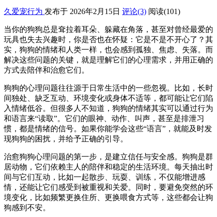
久爱宠行为
发布于 2026年2月15日
评论(3)
阅读
(101)
当你的狗狗总是耷拉着耳朵、躲藏在角落，甚至对曾经最爱的
玩具也失去兴趣时，你是否也在怀疑：它是不是不开心了？其
实，狗狗的情绪和人类一样，也会感到孤独、焦虑、失落。而
解决这些问题的关键，就是理解它们的心理需求，并用正确的
方式去陪伴和治愈它们。
狗狗的心理问题往往源于日常生活中的一些忽视。比如，长时
间独处、缺乏互动、环境变化或身体不适等，都可能让它们陷
入情绪低谷。但很多人不知道，狗狗的情绪其实可以通过行为
和语言来“读取”。它们的眼神、动作、叫声，甚至是排泄习
惯，都是情绪的信号。如果你能学会这些“语言”，就能及时发
现狗狗的困扰，并给予正确的引导。
治愈狗狗心理问题的第一步，是建立信任与安全感。狗狗是群
居动物，它们依赖主人的陪伴和稳定的生活环境。每天抽出时
间与它们互动，比如一起散步、玩耍、训练，不仅能增进感
情，还能让它们感受到被重视和关爱。同时，要避免突然的环
境变化，比如频繁更换住所、更换喂食方式等，这些都会让狗
狗感到不安。