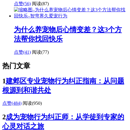
点赞(56)
阅读
(87)
为什么养宠物后心情变差？这3个方
法帮你找回快乐
点赞(41)
阅读
(77)
热门文章
1
建邺区专业宠物行为纠正指南：从问题
根源到和谐共处
点赞(484)
阅读
(950)
2
成为宠物行为纠正师：从学徒到专家的
心灵对话之旅