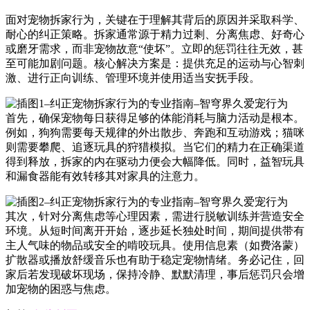
面对宠物拆家行为，关键在于理解其背后的原因并采取科学、
耐心的纠正策略。拆家通常源于精力过剩、分离焦虑、好奇心
或磨牙需求，而非宠物故意“使坏”。立即的惩罚往往无效，甚
至可能加剧问题。核心解决方案是：提供充足的运动与心智刺
激、进行正向训练、管理环境并使用适当安抚手段。
首先，确保宠物每日获得足够的体能消耗与脑力活动是根本。
例如，狗狗需要每天规律的外出散步、奔跑和互动游戏；猫咪
则需要攀爬、追逐玩具的狩猎模拟。当它们的精力在正确渠道
得到释放，拆家的内在驱动力便会大幅降低。同时，益智玩具
和漏食器能有效转移其对家具的注意力。
其次，针对分离焦虑等心理因素，需进行脱敏训练并营造安全
环境。从短时间离开开始，逐步延长独处时间，期间提供带有
主人气味的物品或安全的啃咬玩具。使用信息素（如费洛蒙）
扩散器或播放舒缓音乐也有助于稳定宠物情绪。务必记住，回
家后若发现破坏现场，保持冷静、默默清理，事后惩罚只会增
加宠物的困惑与焦虑。