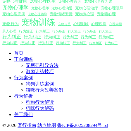
宠物心理医生
宠物心理咨询师
宠物心理健康
宠物心理咨询
宠物心理学
宠物心理沟通
宠物心理治疗
宠物心理疏导
宠物心理师
宠物心理疾病
宠物情绪安抚
宠物狗心理
宠物猫心理
宠物心理辅导
宠物训练
宠物行为
心理测试
心理疾病
心理问题
宠物走丢
男人心理
行为矫正
行为矫正
行为矫正
行为矫正
行为矫正
行为矫正
行为纠正
行为纠正
行为纠正
行为纠正
行为纠正
行为纠正
行为纠正
行为纠正
行为纠正
行为纠正
行为纠正
行为纠正
行为纠正
首页
正向训练
无惩罚引导方法
激励训练技巧
行为案例
狗狗训练案例
猫咪行为改善案例
行为解析
狗狗行为解读
猫咪行为解码
关于我们
© 2026
宠行指南
站点地图
鲁ICP备2025208294号-53