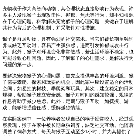
宠物猴子作为高智商动物，其心理状态直接影响行为表现。许
多主人发现猴子出现攻击性、抑郁、焦虑等行为，却不知根源
在于心理问题。科学解决宠物猴子的心理问题，关键在于理解
其行为背后的心理机制，并采取针对性措施。
猴子是群居动物，具有强烈的社交需求。当它们被长期单独饲
养或缺乏互动时，容易产生孤独感，进而引发抑郁或攻击行
为。此外，猴子对环境变化非常敏感，若生活环境不稳定，也
可能导致心理问题。因此，了解猴子的心理需求，是解决行为
问题的第一步。
要解决宠物猴子的心理问题，首先应提供丰富的环境刺激。猴
子需要攀爬、探索和玩耍的机会，因此家中应设置适合的活动
空间，如悬挂的树枝、攀爬架和玩具。其次，建立稳定的日常
规律，帮助猴子建立安全感。猴子对时间的感知较强，规律的
作息有助于减少焦虑。此外，定期与猴子互动，如抚摸、游
戏，能够增强信任感，缓解孤独情绪。
在实际案例中，一位养猴者发现自己的猴子经常咬人，经过观
察发现，猴子在家中被长期单独饲养，缺乏社交互动。他随后
调整了饲养方式，每天与猴子互动至少1小时，并为其提供了