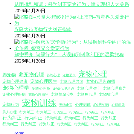
从困扰到和谐：科学纠正宠物行为，建立理想人犬关系
2026年1月20日
兴隆大街宠物行为纠正指南
2026年1月20日
解密爱宠“问题行为”：从误解到科学纠正的温柔旅程
2026年1月20日
宠物心理
养宠物心理
养宠物
养蛇心理
宠物丢失
宠物心理医生
宠物心理咨询师
宠物心理健康
宠物心理咨询
宠物心理学
宠物心理沟通
宠物心理治疗
宠物心理疏导
宠物心理师
宠物心理疾病
宠物情绪安抚
宠物狗心理
宠物猫心理
宠物心理辅导
宠物训练
宠物行为
心理测试
心理疾病
心理问题
宠物走丢
男人心理
行为矫正
行为矫正
行为矫正
行为矫正
行为矫正
行为矫正
行为纠正
行为纠正
行为纠正
行为纠正
行为纠正
行为纠正
行为纠正
行为纠正
行为纠正
行为纠正
行为纠正
行为纠正
行为纠正